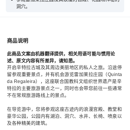
洞穴。
您可以自由活动，探索辛特拉的历史中心。
从罗卡角欣赏非凡的景色。
惊叹于金乔海滩的美景吧！
商品说明
沿著卡斯凯什湾漫步。
此商品文案由机器翻译提供，相关用语可能与惯用论
述、原文内容有所差异，请知悉。
开启辛特拉古城及其周边美丽地区的私人之旅。沿途停
留参观重要景点，并有机会游览雷加莱拉庄园（Quinta
da Regaleira），这座联合国教科文组织世界遗产是辛
特拉的主要旅游景点之一，同时也会带您前往一些通常
不在常规旅游路线上的景点。
在导览游中，您将参观这座古迹内的浪漫宫殿、教堂和
豪华公园，公园内有湖泊、洞穴、水井、长椅、喷泉以
及各种精美的建筑。