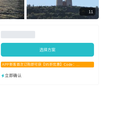
11
选择方案
APP新客首次订购即可获【95折优惠】Code：
APPCN2025
立即确认