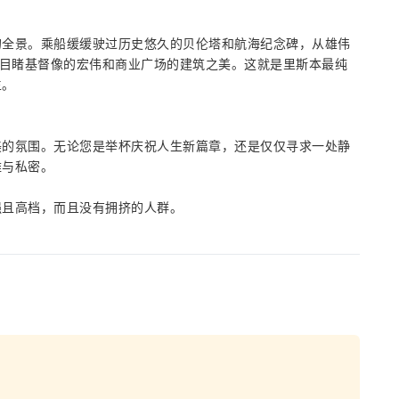
的全景。乘船缓缓驶过历史悠久的贝伦塔和航海纪念碑，从雄伟
眼目睹基督像的宏伟和商业广场的建筑之美。这就是里斯本最纯
生。
美的氛围。无论您是举杯庆祝人生新篇章，还是仅仅寻求一处静
雅与私密。
强且高档，而且没有拥挤的人群。