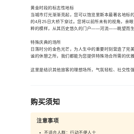
黄金时段的标志性地标
当城市灯光渐渐亮起，您可以饱览里斯本最著名地标
的4月25日大桥下穿过。您将以前所未有的视角，亲
粹的模样，从其历史悠久的门户——河流——眺望而
特殊庆典的场所
日落时分的金色光芒，为人生中的重要时刻营造了完
谧的休憩之所，我们都能为您提供特殊场合所需的优
这里是结识其他旅客的理想场所，气氛轻松、社交性
购买须知
注意事项
不适合人群：行动不便人士