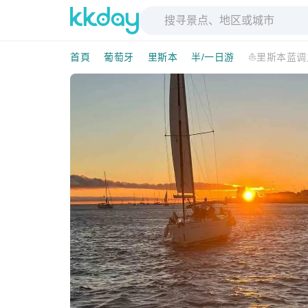
首頁
葡萄牙
里斯本
半/一日游
⛵里斯本蓝调