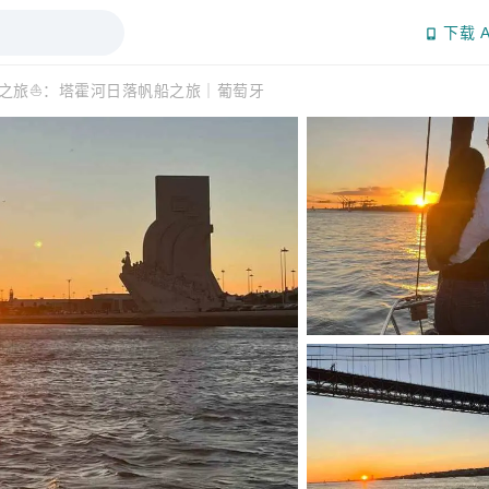
下载 A
之旅⛵：塔霍河日落帆船之旅｜葡萄牙