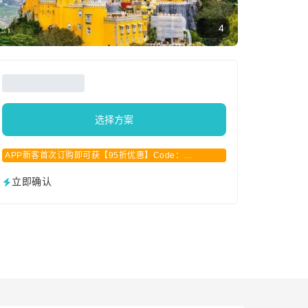
4
选择方案
APP新客首次订购即可获【95折优惠】Code：
APPCN2025
立即确认