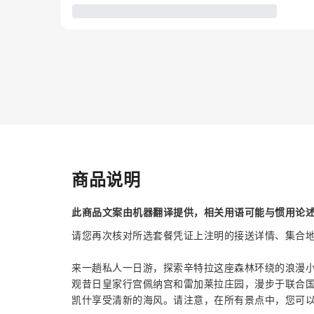
商品说明
此商品文案由机器翻译提供，相关用语可能与惯用论
请您再次核对所选套餐凭证上注明的接送详情、集合
来一趟私人一日游，探索辛特拉这座森林环绕的浪漫
观昔日皇家行宫佩纳宫和雷加莱拉庄园，漫步于联合
凯什享受清新的海风。请注意，在所有景点中，您可