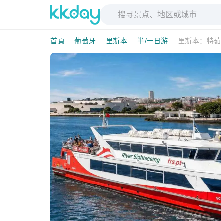
首頁
葡萄牙
里斯本
半/一日游
里斯本：特茹