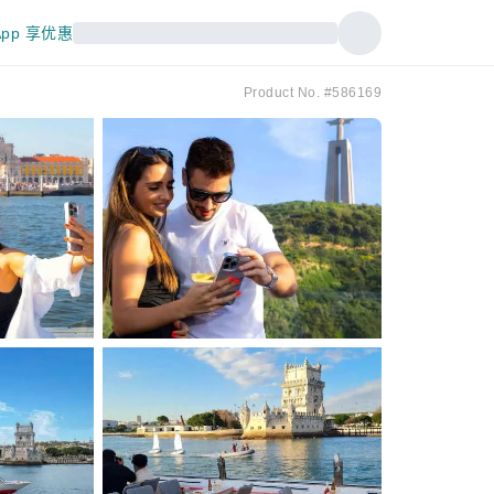
pp 享优惠
Product No. #586169