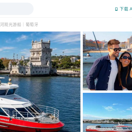
下载 A
河观光游船｜葡萄牙