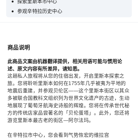
探索里斯本市中心
参观辛特拉历史中心
选择参观辛特拉的哪座宫殿
前往卡斯凯什湾
享用贝伦蛋塔
商品说明
此商品文案由机器翻译提供，相关用语可能与惯用论
述、原文内容有所差异，请知悉。
这趟私人旅程将从您的住宿出发，开启里斯本探索之
旅。您将聆听里斯本如何在1755年几乎被夷为平地的
地震后重建，并参观贝伦区——这个里斯本街区以其众
多被联合国教科文组织列为世界文化遗产的古迹，生动
地展现了葡萄牙航海史诗般的辉煌。您将在传承世代秘
方的传统店家品尝著名的「贝伦蛋塔」。此外，您还将
游览里斯本最古老的街区—阿尔法玛。
在辛特拉市中心，您会看到气势恢宏的维拉宫