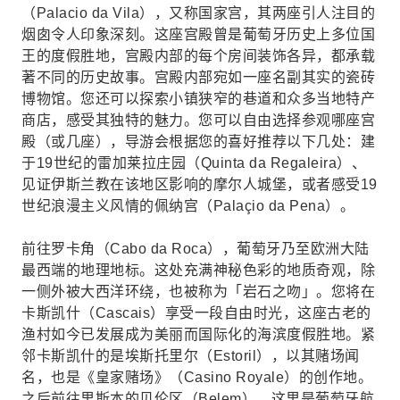
（Palacio da Vila），又称国家宫，其两座引人注目的
烟囱令人印象深刻。这座宫殿曾是葡萄牙历史上多位国
王的度假胜地，宫殿内部的每个房间装饰各异，都承载
著不同的历史故事。宫殿内部宛如一座名副其实的瓷砖
博物馆。您还可以探索小镇狭窄的巷道和众多当地特产
商店，感受其独特的魅力。您可以自由选择参观哪座宫
殿（或几座），导游会根据您的喜好推荐以下几处：建
于19世纪的雷加莱拉庄园（Quinta da Regaleira）、
见证伊斯兰教在该地区影响的摩尔人城堡，或者感受19
世纪浪漫主义风情的佩纳宫（Palaçio da Pena）。
前往罗卡角（Cabo da Roca），葡萄牙乃至欧洲大陆
最西端的地理地标。这处充满神秘色彩的地质奇观，除
一侧外被大西洋环绕，也被称为「岩石之吻」。您将在
卡斯凯什（Cascais）享受一段自由时光，这座古老的
渔村如今已发展成为美丽而国际化的海滨度假胜地。紧
邻卡斯凯什的是埃斯托里尔（Estoril），以其赌场闻
名，也是《皇家赌场》（Casino Royale）的创作地。
之后前往里斯本的贝伦区（Belem），这里是葡萄牙航