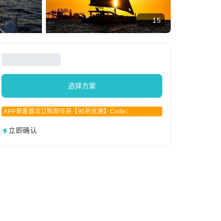
15
选择方案
APP新客首次订购即可获【95折优惠】Code：
APPCN2025
立即确认