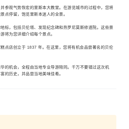
，并参观气势恢宏的里斯本大教堂。在游览城市的过程中，您将
观景点停留，饱览里斯本迷人的全景。
的地标，包括贝伦塔、发现纪念碑和热罗尼莫斯修道院。这些景
导游将为您详细介绍每个景点。
点店创立于 1837 年。在这里，您将有机会品尝著名的贝伦
精华的机会，全程由当地专业导游陪同。千万不要错过这次机
丰富的历史，并品尝当地美味佳肴。