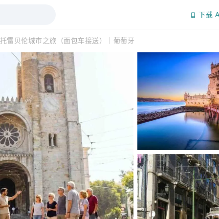
下载 A
托雷贝伦城市之旅（面包车接送）｜葡萄牙