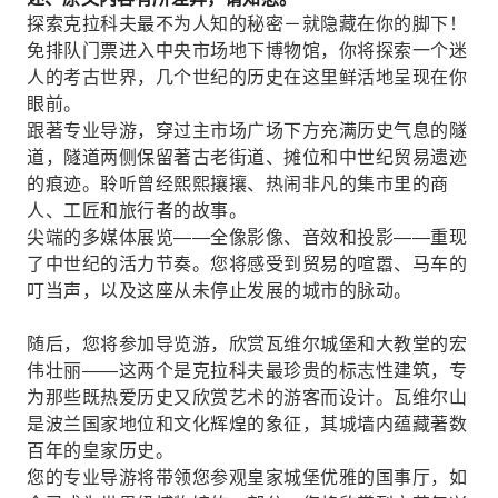
探索克拉科夫最不为人知的秘密－就隐藏在你的脚下！
免排队门票进入中央市场地下博物馆，你将探索一个迷
人的考古世界，几个世纪的历史在这里鲜活地呈现在你
眼前。
跟著专业导游，穿过主市场广场下方充满历史气息的隧
道，隧道两侧保留著古老街道、摊位和中世纪贸易遗迹
的痕迹。聆听曾经熙熙攘攘、热闹非凡的集市里的商
人、工匠和旅行者的故事。
尖端的多媒体展览——全像影像、音效和投影——重现
了中世纪的活力节奏。您将感受到贸易的喧嚣、马车的
叮当声，以及这座从未停止发展的城市的脉动。
随后，您将参加导览游，欣赏瓦维尔城堡和大教堂的宏
伟壮丽——这两个是克拉科夫最珍贵的标志性建筑，专
为那些既热爱历史又欣赏艺术的游客而设计。瓦维尔山
是波兰国家地位和文化辉煌的象征，其城墙内蕴藏著数
百年的皇家历史。
您的专业导游将带领您参观皇家城堡优雅的国事厅，如