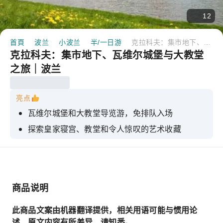
12
首頁
波兰
小波兰
半/一日游
克拉科夫：集市地下、瓦维尔城堡与大教堂之旅｜波兰
克拉科夫：集市地下、瓦维尔城堡与大教堂
之旅｜波兰
亮点
瓦维尔城堡和大教堂导览游，免排队入场
探索皇家寝宫、教堂和令人惊叹的艺术收藏
聆听君主、加冕典礼和民族英雄的故事
触摸齐格蒙德钟，欣赏克拉科夫全景
探索 Rynek 地下城，欣赏文物、街道和互动展览
商品说明
此商品文案由机器翻译提供，相关用语可能与惯用论
述、原文内容有所差异，请知悉。