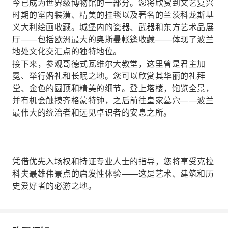
今已成为世界级博物馆的一部分。您将欣赏到文艺复兴
时期的室内装潢、精美的挂毯以及著名的兰茨科龙斯基
义大利绘画收藏。城堡内的瓷器、武器和东方艺术品展
厅——包括欧洲最大的奥斯曼帐篷收藏——体现了波兰
地处文化交汇点的独特地位。
接下来，参观哥德式瓦维尔大教堂，这里曾是君主加
冕、举行婚礼和长眠之地。您可以欣赏其华丽的礼拜
堂、金色的圆顶和精美的细节。登上塔楼，饱览全景，
并有机会触摸齐格蒙特钟，之后前往皇家墓穴——波兰
最伟大的统治者和远见卓识者的安息之所。
凭借优先入场权和持证专业人士的指导，您将享受克拉
科夫最雄伟景点的启发性体验——这是艺术、建筑和历
史爱好者的必游之地。