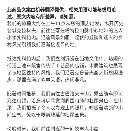
此商品文案由机器翻译提供，相关用语可能与惯用论
述、原文内容有所差异，请知悉。
我们的旅程大约在上午11点从您的酒店出发，离开历史
名城克拉科夫，前往坐落在塔特拉山脉中心地带的迷人
小镇扎科帕内。沿途风景如画，起伏的丘陵和迷人的乡
村风光引领我们逐渐接近目的地。
抵达扎科帕内后，我们立刻沉浸在当地文化中。热闹的
街道上遍布贩售传统手工艺品的店铺，木质建筑也展现
了该地区独特的风格。我们沿著克鲁普夫基大街悠闲漫
步，那里充满了欢声笑语，热闹非凡。
随著时间推移，我们前往古巴洛夫卡山，乘坐缆车即可
到达山顶，沿途可以欣赏到周围山脉的壮丽景色。在山
顶，我们拍摄了令人叹为观止的照片，呼吸著清新的山
间空气，惊叹于眼前绵延的壮丽全景。
傍晚时分，我们前往附近的一间牧羊人小屋