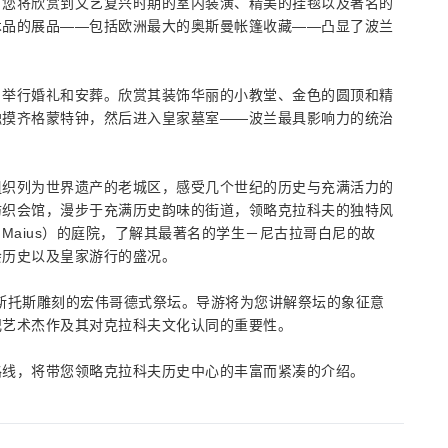
。您将欣赏到文艺复兴时期的室内装潢、精美的挂毯以及著名的
术品的展品——包括欧洲最大的奥斯曼帐篷收藏——凸显了波兰
、举行婚礼和安葬。欣赏其装饰华丽的小教堂、金色的圆顶和精
触摸齐格蒙特钟，然后进入皇家墓室——波兰最具影响力的统治
组织列为世界遗产的老城区，感受几个世纪的历史与充满活力的
纺织会馆，漫步于充满历史韵味的街道，领略克拉科夫的独特风
m Maius）的庭院，了解其最著名的学生－尼古拉哥白尼的故
会历史以及皇家游行的盛况。
斯托斯雕刻的宏伟哥德式祭坛。导游将为您讲解祭坛的象征意
纪艺术杰作及其对克拉科夫文化认同的重要性。
路线，将带您领略克拉科夫历史中心的丰富而紧凑的介绍。