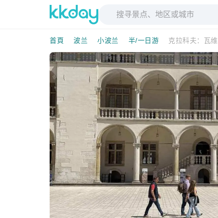
首頁
波兰
小波兰
半/一日游
克拉科夫：瓦维