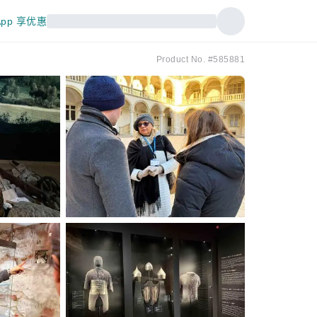
pp 享优惠
Product No. #585881