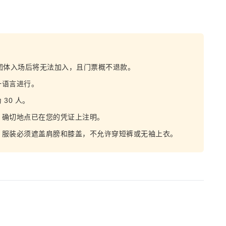
团体入场后将无法加入，且门票概不退款。
一语言进行。
30 人。
；确切地点已在您的凭证上注明。
：服装必须遮盖肩膀和膝盖，不允许穿短裤或无袖上衣。