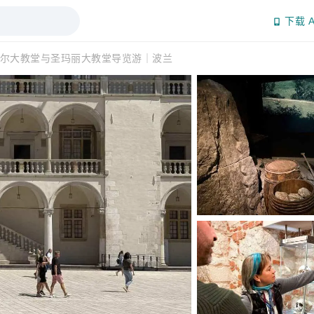
下载 A
尔大教堂与圣玛丽大教堂导览游｜波兰