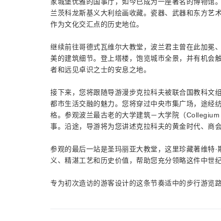
家城堡优雅的国事厅，如今已成为一座著名的博物馆
兰茨科龙斯基义大利绘画收藏。瓷器、武器和东方艺
作为文化交汇点的历史地位。
继续前往哥德式瓦维尔大教堂，波兰君主曾在此加冕
美的建筑细节。登上塔楼，饱览城市全景，并有机会
者和远见卓识之士的安息之地。
接下来，您将跟随导游漫步克拉科夫被联合国教科文
都市生活交融的魅力。您将穿过中央市集广场，途经
格。参观波兰最古老的大学建筑－大学院（Collegiu
事。沿途，导游将为您讲述克拉科夫的黄金时代、商
参观的最后一站是圣玛丽亚大教堂，这里珍藏著维特·
义、精湛工艺和历史价值，帮助您充分领略这件中世
专为初次造访的游客设计的这条节奏适中的步行游览