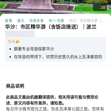
10
首頁
波兰
马佐夫舍
半/一日游
华沙：市区精华游（含饭店接送）｜波兰
华沙：市区精华游（含饭店接送）｜波兰
亮点
跟著专业导游探索华沙
在导游的带领下，欣赏历史悠久的水上瓦津基宫的
美景。
参观城堡广场，了解旧城区引人入胜的历史。
商品说明
此商品文案由机器翻译提供，相关用语可能与惯用论
述、原文内容有所差异，请知悉。
每日华沙城市观光之旅，包含瓦津基公园之旅。您将有