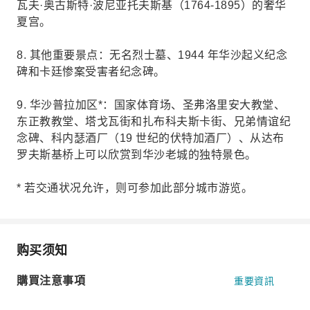
瓦夫·奥古斯特·波尼亚托夫斯基（1764-1895）的奢华
夏宫。
8. 其他重要景点：无名烈士墓、1944 年华沙起义纪念
碑和卡廷惨案受害者纪念碑。
9. 华沙普拉加区*：国家体育场、圣弗洛里安大教堂、
东正教教堂、塔戈瓦街和扎布科夫斯卡街、兄弟情谊纪
念碑、科内瑟酒厂（19 世纪的伏特加酒厂）、从达布
罗夫斯基桥上可以欣赏到华沙老城的独特景色。
* 若交通状况允许，则可参加此部分城市游览。
购买须知
購買注意事項
重要資訊