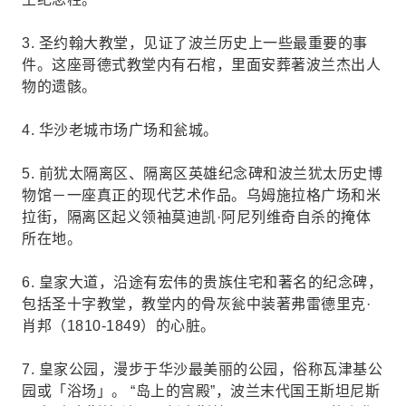
3. 圣约翰大教堂，见证了波兰历史上一些最重要的事
件。这座哥德式教堂内有石棺，里面安葬著波兰杰出人
物的遗骸。
4. 华沙老城市场广场和瓮城。
5. 前犹太隔离区、隔离区英雄纪念碑和波兰犹太历史博
物馆－一座真正的现代艺术作品。乌姆施拉格广场和米
拉街，隔离区起义领袖莫迪凯·阿尼列维奇自杀的掩体
所在地。
6. 皇家大道，沿途有宏伟的贵族住宅和著名的纪念碑，
包括圣十字教堂，教堂内的骨灰瓮中装著弗雷德里克·
肖邦（1810-1849）的心脏。
7. 皇家公园，漫步于华沙最美丽的公园，俗称瓦津基公
园或「浴场」。 “岛上的宫殿”，波兰末代国王斯坦尼斯