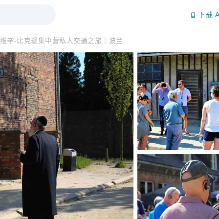
下载 A
维辛-比克瑙集中营私人交通之旅｜波兰