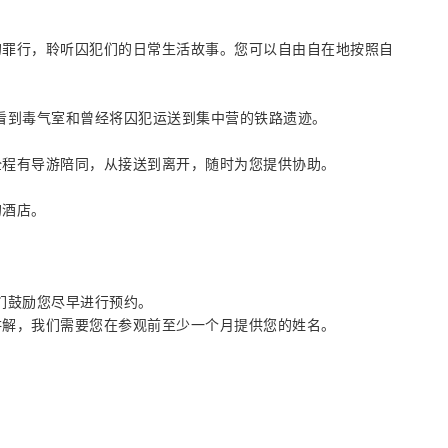
的罪行，聆听囚犯们的日常生活故事。您可以自由自在地按照自
看到毒气室和曾经将囚犯运送到集中营的铁路遗迹。
全程有导游陪同，从接送到离开，随时为您提供协助。
的酒店。
们鼓励您尽早进行预约。
讲解，我们需要您在参观前至少一个月提供您的姓名。