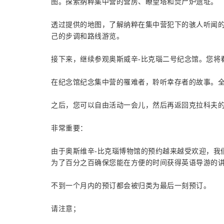
图。探索纳粹集中营的营房、瞭望塔和焚尸炉遗址。
透过提供的地图，了解纳粹在集中营犯下的骇人听闻
己的步调和路线游览。
接下来，继续参观奥斯威辛-比克瑙二号纪念馆。您将
在纪念馆纪念集中营的罹难者，聆听幸存者的故事。
之后，您可以自由活动一会儿，然后再返回克拉科夫
非常重要：
由于奥斯维辛-比克瑙博物馆的预约越来越受欢迎，我
为了百分之百确保您能在方便的时间获得英语导游的
不到一个月内的预订都会被归类为最后一刻预订。
请注意；