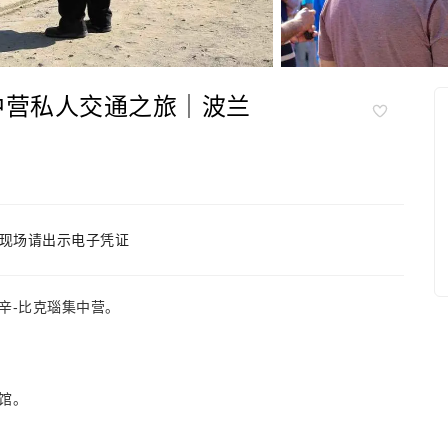
中营私人交通之旅｜波兰
现场请出示电子凭证
辛-比克瑙集中营。
馆。