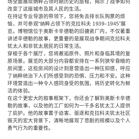
场全面展现纳粹占领时期历史的旅程，揭示了战争如何
改变了这座城市及其人民的生活。
在持证专业导游的带领下，您将免去排长队购票的烦
恼，并可参观“纳粹占领下的克拉科夫 1939–1945”展
览。博物馆位于奥斯卡辛德勒的旧搪瓷厂内，不仅著重
讲述辛德勒的故事，更重要的是展现战争期间克拉科夫
犹太人和非犹太居民的日常生活。
穿梭于各个展厅，您将邂逅原件、照片和身临其境的复
原场景。展览的大部分内容都安排在一系列狭窄昏暗的
房间里，这些房间的设计刻意营造出一种压抑感，呼应
了纳粹统治下人们所感受到的恐惧、压力和不安。这种
环境营造出一种令人感同身受的氛围，将历史转化为鲜
活的体验。
在这个更宏大的叙事框架下，你还会了解到奥斯卡辛德
勒的故事，以及他的工厂如何为一千多名犹太工人提供
了庇护。他的故事置于迫害、驱逐和克拉科夫犹太社区
毁灭的宏大背景下，清晰地展现了悲剧的规模以及个人
勇气行为的重要性。