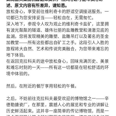
述、原文内容有所差异，请知悉。
放松身心，享受前往维利奇卡的舒适空调接送服务。一
切都已为您安排妥当——轻松自在，无需匆忙。
深入地下，参观令人叹为观止的维利奇卡盐矿，这里拥
有波光粼粼的隧道、雄伟壮丽的盐雕教堂和清澈见底的
盐湖。您将发现精美的雕塑、盐雕吊灯以及著名的圣金
加教堂——所有这些都出自矿工之手。这段引人入胜的
旅程将大自然、艺术和传说完美融合，为您带来难忘的
地下体验。
在返回克拉科夫的途中放松身心，回味充满历史、美景
和难忘时刻的一天——所有这一切都是在轻松舒适的环
境中体验的。
然后，在附近的餐厅享用轻松的午餐。
之后，不妨前往克拉科夫最受欢迎的博物馆之一——辛
德勒搪瓷厂，在那里，震撼人心的展览和专业的讲解让
历史鲜活起来。这并非一座简单的传记博物馆，而是一