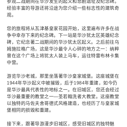
参观二战期间在华沙发生的起义和悲剧遗址及纪念碑。
经验丰富的导游还将沿途为您介绍一些标志性的建筑奇
观。
您的旅程将从瓦津基皇家花园开始，这里遍布许多在战
争中幸存下来的纪念碑。下一站是华沙犹太区英雄纪念
碑，它纪念著二战期间的华沙犹太区起义。之后前往乌
姆施拉格广场，这是华沙最令人心碎的地方之一：纳粹
曾在这个广场上将犹太人装上马车，运往特雷布林卡集
中营。
游览华沙老城，那里坐落著华沙皇家城堡。这座城堡在
1944年华沙起义中被摧毁，后于1984年重建，如今仍
是华沙最具代表性的地标之一。在旧城区，您还会经过
华沙最重要的教堂之一—圣若翰洗者大教堂。这座教堂
以独特的马佐夫舍哥德式风格建造，也经历了与皇家城
堡相同的损毁和重建。
接下来，跟著导游漫步旧城区，感受旧城区的独特魅