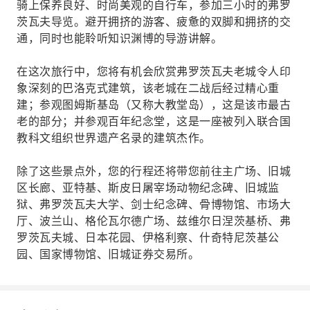
骑上保养良好、时尚美观的自行车，参加三小时的弗罗
茨瓦夫导览。避开拥挤的游客、疲惫的双脚和拥挤的交
通，同时也能聆听知识渊博的导游讲解。
在这次旅行中，您将有机会欣赏弗罗茨瓦夫老城令人印
象深刻的巴洛克式建筑，该老城在二战后经过精心重
建；参观图姆斯基岛（又称大教堂岛），这是该市最古
老的部分；并参观百年纪念堂，这是一座被列入联合国
教科文组织世界遗产名录的建筑杰作。
除了这些景点外，您的行程还将带您前往主广场、旧城
区长廊、亚特基、斯皮日屠宰场动物纪念碑、旧城监
狱、弗罗茨瓦夫大学、剑士纪念碑、骨博物馆、市场大
厅、波兰山、格伦瓦尔德广场、兹维尔日涅茨基桥、弗
罗茨瓦夫城、日本花园、伊格利察、什奇特尼茨基公
园、国家博物馆、旧城证券交易所。