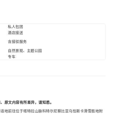
私人包团
酒店接送
含接驳服务
自然景观、主题公园
专车
述、原文内容有所差异，请知悉。
舒适地前往位于塔特拉山脉科特尔尼察比亚乌恰斯卡滑雪胜地附