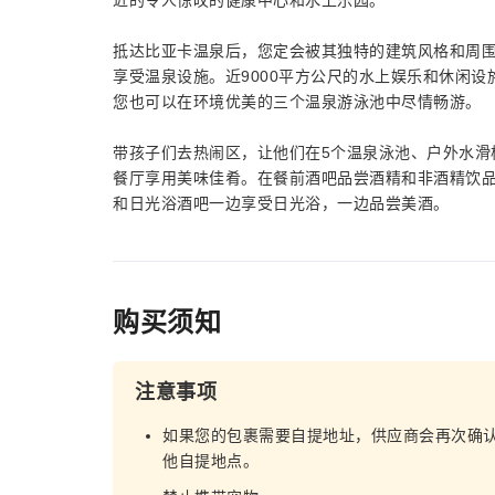
近的令人惊叹的健康中心和水上乐园。
抵达比亚卡温泉后，您定会被其独特的建筑风格和周
享受温泉设施。近9000平方公尺的水上娱乐和休闲
您也可以在环境优美的三个温泉游泳池中尽情畅游。
带孩子们去热闹区，让他们在5个温泉泳池、户外水滑
餐厅享用美味佳肴。在餐前酒吧品尝酒精和非酒精饮
和日光浴酒吧一边享受日光浴，一边品尝美酒。
购买须知
注意事项
如果您的包裹需要自提地址，供应商会再次确
他自提地点。