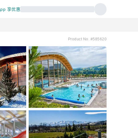
pp 享优惠
Product No. #585620