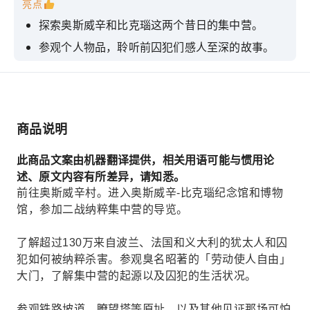
亮点
探索奥斯威辛和比克瑙这两个昔日的集中营。
参观个人物品，聆听前囚犯们感人至深的故事。
在当地餐厅享用午餐
商品说明
此商品文案由机器翻译提供，相关用语可能与惯用论
述、原文内容有所差异，请知悉。
前往奥斯威辛村。进入奥斯威辛-比克瑙纪念馆和博物
馆，参加二战纳粹集中营的导览。
了解超过130万来自波兰、法国和义大利的犹太人和囚
犯如何被纳粹杀害。参观臭名昭著的「劳动使人自由」
大门，了解集中营的起源以及囚犯的生活状况。
参观铁路坡道、瞭望塔等原址，以及其他见证那场可怕