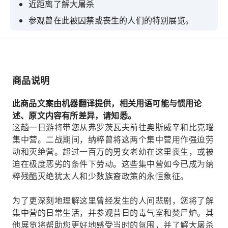
近距离了解大屠杀
参观曾在此被囚禁或丧生的人们的特别展览。
在知识渊博的导游带领下参观奥斯维辛-比克瑙集
中营纪念馆，这是一座联合国教科文组织世界遗
产。
商品说明
此商品文案由机器翻译提供，相关用语可能与惯用论
述、原文内容有所差异，请知悉。
这趟一日游将带您从弗罗茨瓦夫前往奥斯威辛和比克瑙
集中营。二战期间，纳粹曾将这两个集中营用作强迫劳
动和灭绝营。超过一百万的男女老幼在这里丧生，或被
迫在极度恶劣的条件下劳动。这些集中营如今已成为纳
粹残酷灭绝犹太人和少数族裔政策的永恒象征。
为了更深刻地理解这里曾经发生的人间悲剧，您将了解
集中营的日常生活，并参观昔日的毒气室和焚尸炉。其
他展览将帮助您更好地感受当时的氛围，并了解大屠杀