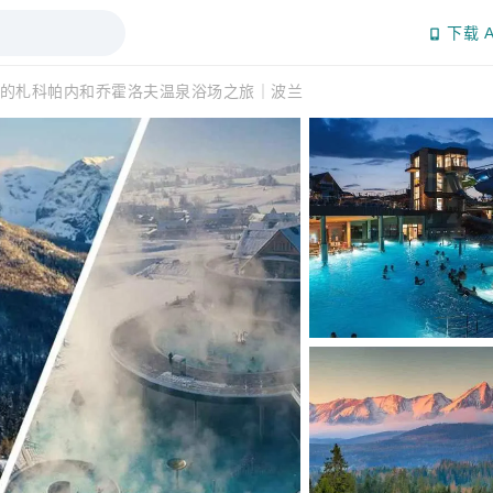
下载 A
的札科帕内和乔霍洛夫温泉浴场之旅｜波兰