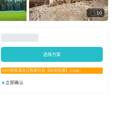
10
选择方案
APP新客首次订购即可获【95折优惠】Code：
APPCN2025
立即确认