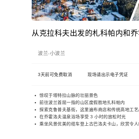
从克拉科夫出发的札科帕内和乔
波兰
小波兰
-
3天前可免费取消
现场请出示电子凭证
惊叹于塔特拉山脉的壮丽景色
前往波兰首屈一指的山区度假胜地扎科帕内
探索克鲁普夫基街，这里遍布商店和传统高地工艺
在乔霍洛夫温泉浴场享受 3 小时的放松时光
乘坐风景优美的缆车登上古巴洛夫卡山，欣赏令人