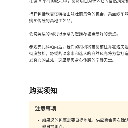
在这 8 小时的旅程中，您将明白为什么它的自然风
行程包括欣赏塔特拉山脉壮丽景色的机会，乘坐缆车
购买传统的高地工艺品。
会说英语的司机很乐意为您推荐城里最好的景点。
参观完扎科帕内后，我们的司机将带您前往乔霍洛夫温
彻底放松，舒缓的温泉水和迷人的自然风光将为您打
发身心的益处，这里是您身心休憩的宁静天堂。
购买须知
注意事项
如果您的包裹需要自提地址，供应商会再次确
他自提地点。