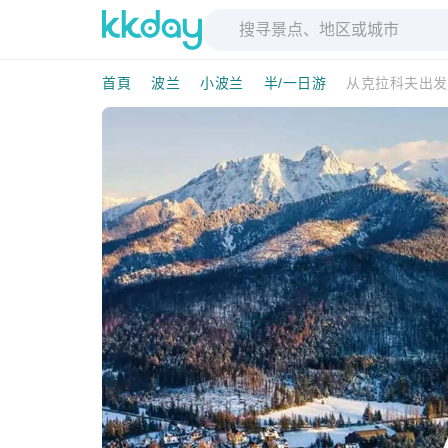
首頁
波兰
小波兰
半/一日游
从克拉科夫出发