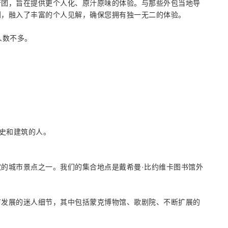
行团，旨在提供更个人化、原汁原味的体验。与那些外包当地导
划，融入了丰富的个人见解，确保您拥有独一无二的体验。
人数不多。
历史和建筑的人。
的城市景点之一。我们的集合地点是戴希曼·比约维卡图书馆外
市发展的迷人细节，其中包括蒙克博物馆、歌剧院、不断扩展的