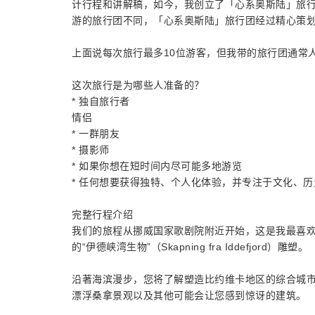
计行程和讲解稿，如今，我创立了「心系奥斯陆」旅
游的旅行团不同，「心系奥斯陆」旅行团经过精心策
上面说每次旅行最多10位游客，但我带的旅行团通常
这次旅行是为哪些人准备的？
* 独自旅行者
情侣
* 一群朋友
* 摄影师
* 如果你想在短时间内尽可能多地游览
* 任何想要获得独特、个人化体验，并专注于文化、
完整行程介绍
我们的旅程从挪威国家歌剧院附近开始，这是我最喜欢
的“伊德峡湾生物”（Skapning fra Iddefjord）雕塑。
沿著海滨漫步，您将了解塑造比约维卡地区的综合城
漂浮桑拿景观以及其他可能会让您感到惊讶的建筑。