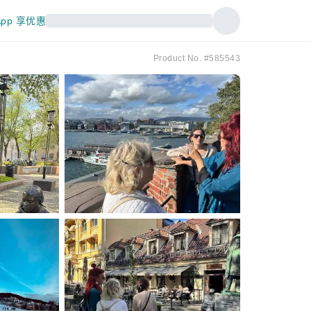
pp 享优惠
Product No. #585543