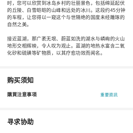
时，您可以欣赏到冰岛乡村的壮丽景色，包括绵延起伏
的丘陵、白雪皑皑的山峰和远处的冰川。这段约45分钟
的车程，让您得以一窥这个与世隔绝的国度未经雕琢的
自然之美。
接近蓝湖，那广袤无垠、蔚蓝如洗的湖水与嶙峋的火山
地形交相辉映，令人叹为观止。蓝湖的地热水富含二氧
化矽和硫磺等矿物质，以其疗愈功效而闻名。
购买须知
購買注意事項
重要資訊
寻求协助