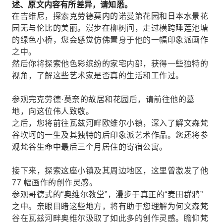
述、原文内容有所差异，请知悉。
在吉维尼，探索克劳德莫内的诺曼第花园和日本水景花
园无与伦比的美丽。漫步在柳树间，走过横跨睡莲池塘
的绿色小桥，您会感觉仿佛置身于他的一幅印象派画作
之中。
然后你将探索他色彩缤纷的家宅内部，获得一些独特的
视角，了解这些艺术家是否真的生活和工作过。
参观完克劳德·莫奈的故居和花园后，请前往他的墓
地，向这位伟人致敬。
之后，您将前往瓦兹河畔欧维尔小镇，深入了解文森梵
谷坎坷的一生及其独特的后印象派艺术作品。您还将参
观梵谷生命中最后三个月居住的寄宿公寓。
接下来，探索这座小镇及其周边地区，这里曾激发了他
77 幅画作的创作灵感。
参观哥德式的“奥维尔教堂”，漫步于真正的“麦田群鸦”
之中。亲眼目睹这些地方，将有助于您理解为何文森梵
谷在瓦兹河畔奥维尔汲取了如此多的创作灵感。瞻仰梵