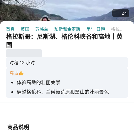
24
首頁
英国
苏格兰
珀斯和金罗斯
半/一日游
格拉斯哥：尼斯湖、格伦科峡谷和高地｜英国
格拉斯哥：尼斯湖、格伦科峡谷和高地｜英
国
时程 12 小时
亮点
体验高地的壮丽美景
穿越格伦科、兰诺赫荒原和黑山的壮丽景色
花点时间游览尼斯湖，可以选择乘船游览。
游览美丽的罗蒙湖畔
亲眼目睹著名的凯尔派雕塑和雄伟的史特灵城堡。
商品说明