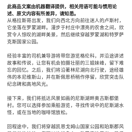
此商品文案由机器翻译提供，相关用语可能与惯用论
述、原文内容有所差异，请知悉。
从格拉斯哥出发，我们向西北方向前往迷人的卢斯村，
它坐落在罗蒙湖畔。漫步于村庄中漂亮的农舍之间，欣
赏令人惊叹的湖畔美景，然后继续穿越罗蒙湖和特罗萨
克斯国家公园。
经验丰富的司机兼导游将带您游览格伦科，并沿途讲述
故事和传说，让您有机会拍摄壮丽的三姐妹峰，留下难
忘的回忆。之后，我们将沿著林尼湖向北行驶，途经雄
伟的本尼维斯山，并在斯佩恩桥稍作停留，欣赏突击队
纪念碑和高地风光。
接下来，我们将抵达风景如画的尼斯湖畔奥古斯都堡
村。您可以选择参加乘船游览，寻找传说中的尼斯湖水
怪，或在当地的咖啡馆放松。
回程途中，我们将穿越凯恩戈姆山国家公园和珀斯郡风