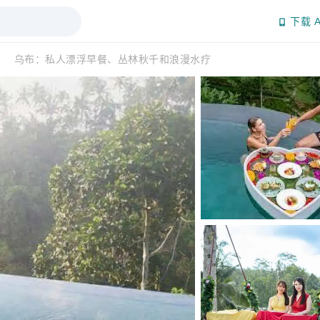
下载 A
乌布：私人漂浮早餐、丛林秋千和浪漫水疗