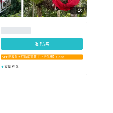
10
选择方案
APP新客首次订购即可获【95折优惠】Code：
APPCN2025
立即确认