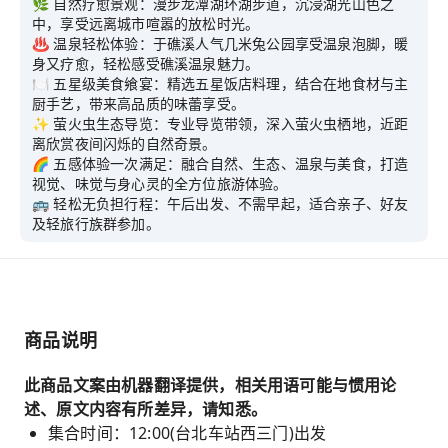
🌿 自然疗愈景观：漫步龙潭湖环湖步道，沉浸湖光山色之
中，享受远离城市喧嚣的放松时光。
♨️ 温泉轻松体验：于礁溪人气几米兔公园享受温泉泡脚，暖
身又疗愈，轻松感受礁溪温泉魅力。
🍽️ 五星级美食飨宴：精选五星饭店料理，结合在地食材与主
厨手艺，带来高品质的味蕾享受。
✨ 萤火虫生态导览：专业导览带领，深入萤火虫栖地，近距
离欣赏夜间闪烁的自然奇景。
🌈 五感体验一次满足：融合自然、生态、温泉与美食，打造
视觉、味觉与身心灵的全方位旅游体验。
🚌 轻松无负担行程：午后出发、不需早起，适合亲子、好友
及轻旅行族群参加。
商品说明
此商品文案由机器翻译提供，相关用语可能与惯用论
述、原文内容有所差异，请知悉。
集合时间：12:00(台北车站西三门)出发