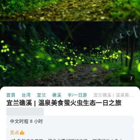
7
首頁
台湾
宜兰
礁溪
半/一日游
宜兰礁溪 | 温泉美食萤火虫生态一日之旅
宜兰礁溪 | 温泉美食萤火虫生态一日之旅
中文
时程 8 小时
亮点