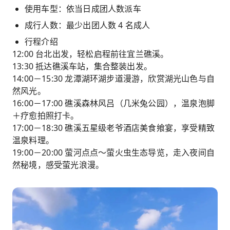
使用车型：依当日成团人数派车
成行人数：最少出团人数 4 名成人
行程介绍
12:00 台北出发，轻松启程前往宜兰礁溪。
13:30 抵达礁溪车站，集合整装出发。
14:00－15:30 龙潭湖环湖步道漫游，欣赏湖光山色与自
然风光。
16:00－17:00 礁溪森林风吕（几米兔公园），温泉泡脚
＋疗愈拍照打卡。
17:00－18:30 礁溪五星级老爷酒店美食飨宴，享受精致
温泉料理。
19:00－20:00 萤河点点～萤火虫生态导览，走入夜间自
然秘境，感受萤光浪漫。