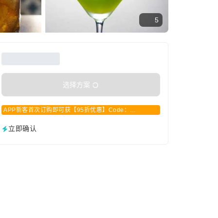
5
选择方案
APP新客首次订购即可获【95折优惠】Code：
APPCN2025
立即确认