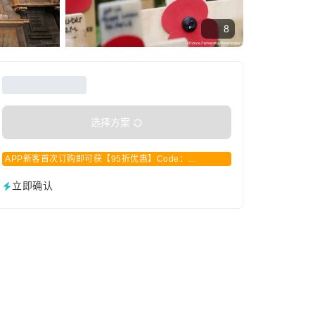
8
选择方案
APP新客首次订购即可获【95折优惠】Code：
APPCN2025
立即确认