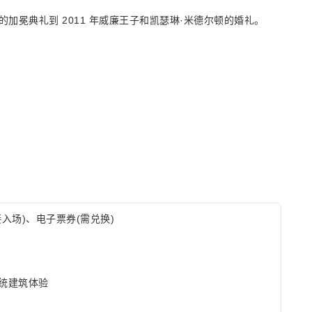
的加冕典礼到 2011 年威廉王子和凯瑟琳·米德尔顿的婚礼。
入场)、电子票券(需兑换)
统建筑体验