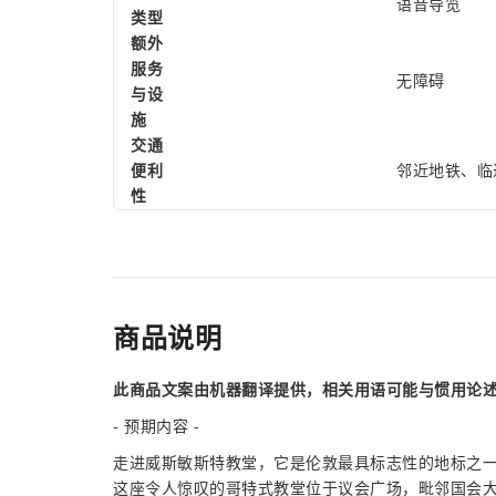
语音导览
类型
额外
服务
无障碍
与设
施
交通
便利
邻近地铁、临
性
商品说明
此商品文案由机器翻译提供，相关用语可能与惯用论
- 预期内容 -
走进威斯敏斯特教堂，它是伦敦最具标志性的地标之
这座令人惊叹的哥特式教堂位于议会广场，毗邻国会大