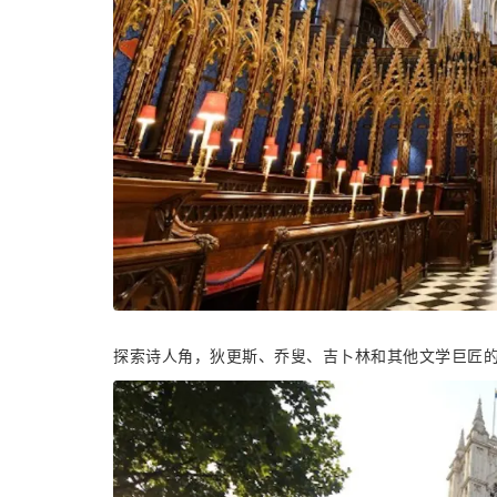
探索诗人角，狄更斯、乔叟、吉卜林和其他文学巨匠