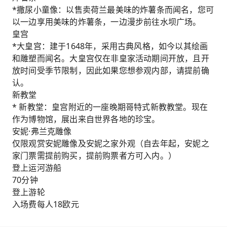
*撒尿小童像：以售卖荷兰最美味的炸薯条而闻名，您可
以一边享用美味的炸薯条，一边漫步前往水坝广场。
皇宫
*大皇宫：建于1648年，采用古典风格，如今以其绘画
和雕塑而闻名。大皇宫仅在非皇家活动期间开放，且开
放时间受季节限制，因此如果您想参观内部，请提前确
认。
新教堂
* 新教堂：皇宫附近的一座晚期哥特式新教教堂。现在
作为博物馆，展出来自世界各地的珍宝。
安妮·弗兰克雕像
仅限观赏安妮雕像及安妮之家外观（自去年起，安妮之
家门票需提前购买，提前购票者方可入内。）
登上运河游船
70分钟
登上游轮
入场费每人18欧元