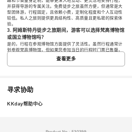
趣和节奏量身定制，能够更深入地互动、更灵活地安排行程，
并获得导游的专属关注。免费徒步之旅虽然方便，但通常是大
型团体游，行程固定，且依赖小费，定制化程度和个人互动性
较低。私人之旅则提供更具结构性、高质量且更私密的探索体
验。
3. 阿姆斯特丹徒步之旅期间，游客可以选择梵高博物馆
或国立博物馆吗？
是的，行程在参观博物馆方面提供了灵活性。虽然行程通常计
划参观梵高博物馆，但如果您参加当日的行程时门票已售罄，
则可以替换为国立博物馆。这样可以确保您仍有机会参观阿姆
查看更多
斯特丹最重要的艺术机构之一，根据您的兴趣提供丰富的文化
体验。
4. 阿姆斯特丹半日私人徒步之旅有韩语导游吗？
是的，这款特定的阿姆斯特丹半日私人徒步之旅提供来自
Daehan Travel Agency 的韩语导游。这为说韩语的游客提供
寻求协助
常问问题
了舒适且引人入胜的体验，确保在整个旅程中都能清晰沟通并
详细了解阿姆斯特丹的历史和景点。
KKday帮助中心
5. 阿姆斯特丹半日私人徒步之旅的时长是多少？包含运
1. 阿姆斯特丹私人徒步之旅在哪里集合？ ibis
河游船吗？
Amsterdam Centre 酒店离中央车站有多近？
阿姆斯特丹半日私人徒步之旅的时长约为半天，通常在早上 9
阿姆斯特丹私人徒步之旅将在 ibis Amsterdam Centre 酒
点开始。行程的安排包含一次轻松的运河游船，让您能从独特
店集合。这家酒店就位于阿姆斯特丹中央车站旁边，交通
的视角欣赏阿姆斯特丹标志性的水道和历史建筑，进行一次全
Product No.: 530399