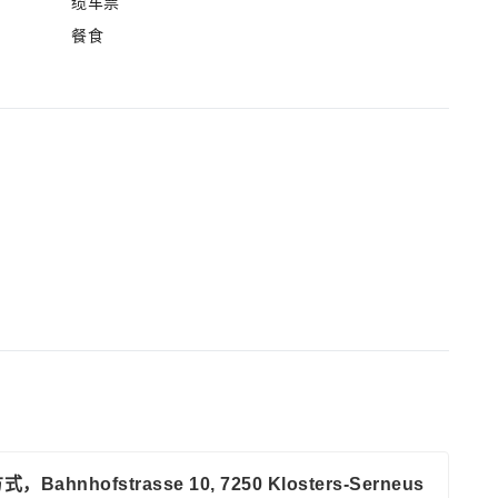
缆车票
餐食
hofstrasse 10, 7250 Klosters-Serneus