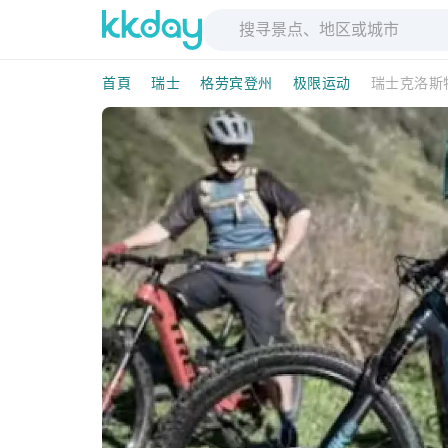
首頁
瑞士
格劳宾登州
极限运动
瑞士克洛斯