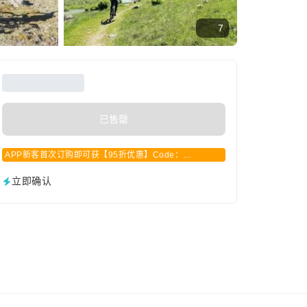
7
已售罄
APP新客首次订购即可获【95折优惠】Code：
APPCN2025
立即确认