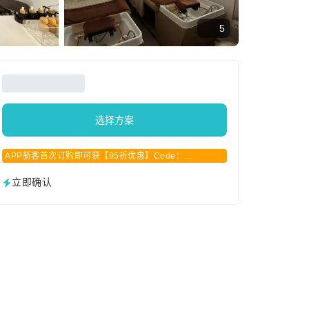
5
选择方案
APP新客首次订购即可获【95折优惠】Code：
APPCN2025
立即确认