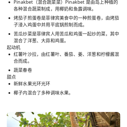
Pinakbet（混合蔬菜菜）Pinakbet 是由岛上种植的
各种混合蔬菜制成，用椰奶和鱼露调味。
烤茄子煎蛋卷是菲律宾美食中的一种煎蛋卷，由烤茄
子浸入鸡蛋中并用平底锅煎制而成。
苦瓜炒菜是菲律宾人用苦瓜和鸡蛋一起炒的菜，其中
混合了洋葱、大蒜和鸡蛋。
起动机
红薯叶沙拉，由红薯叶、番茄、姜、洋葱和柠檬酱混
合而成。
蔬菜春卷
甜点
新鲜水果光环光环
椰子内混合了多种调味水果。