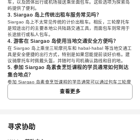
车，以及团体出行或机场接送乘坐面包车。这些选项为探索岛
屿提供了便利。
3. Siargao 岛上传统出租车服务常见吗？
Siargao 岛上不太常见传统的计价出租车。相反，三轮摩托车
是短途出行的主要本地公共陆路交通工具，而面包车则常用于
长途旅行或私人包车。
4. 游客在 Siargao 岛使用当地交通安全方便吗？
在 Siargao 岛上乘坐三轮摩托车和 habal-habal 等当地交通工
具是安全便捷的出行方式，特别是如果您能提前谈好价格。建
议骑摩托车时佩戴头盔，并随时与司机确认路线和目的地。
5. 参加 Siargao 岛素食烹饪课程的学员通常如何到达
集合地点？
参加 Siargao 岛素食烹饪课程的学员通常可以通过包车三轮摩
托车或 habal-habal（摩托出租车），或安排私人面包车接送
查看更多
来到达。建议提前确认具体地址并与课程提供方协调接送事
宜，以确保顺利准时抵达。
6. Siargao 岛上用于出行的常见当地车辆有哪些，例如
三轮摩托车或摩托车？
在 Siargao 岛上，三轮摩托车是常见的用于镇内及附近短途出
寻求协助
常问问题
行的三轮交通工具。摩托车，常用于自驾租赁或乘坐当地司机
（habal-habal），由于其在各种路况下的多功能性，也被广泛