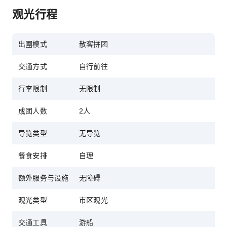
观光行程
出圑模式
散客拼团
交通方式
自行前往
行李限制
无限制
成团人数
2人
导览类型
无导览
餐食安排
自理
额外服务与设施
无障碍
观光类型
市区观光
交通工具
游船