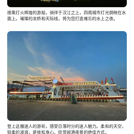
搭乘灯火辉煌的游船，徜徉于汉江之上，四周城市灯光倒映在水
面上。璀璨的龙桥和天际线，将为您打造难忘的水上之夜。
登上这艘迷人的游轮，感受日落时分的迷人魅力。柔和的天空，
轻柔的波浪，是放松身心、欣赏岘港夜景的绝佳方式。