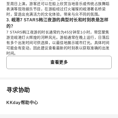
至周日上演。游客还可以在船上欣赏当地音乐或传统占族舞蹈
表演等现场娱乐节目，在游船经过灯火璀璨的岘港著名桥梁
时，营造出充满活力的文化体验，带来与众不同的氛围。
3. 岘港7 STARS韩江夜游的典型时长和时刻表是怎样
的？
7 STARS韩江夜游的时长通常约为45分钟至1小时，带您聚焦
游览岘港灯火辉煌的河畔风光。游船通常在晚上运行，日落后
有多个出发时间可供选择，以最佳地展示城市灯光。具体时间
可能会有变动，因此建议查看最新的时刻表以获取准确的出发
时间。
4. 体验7 STARS韩江夜游的最佳时间是什么时候，才
查看更多
能看到龙火表演和城市灯光？
体验7 STARS韩江夜游的最佳时间是每周五至周日的周末晚
上，届时将上演独有的龙火表演。至于一般的城市灯光，任何
日落后的夜晚都能提供迷人的景色。在桥梁被点亮的傍晚（通
常从晚上7点开始）游览，将能获得最如画的岘港体验。
寻求协助
常问问题
5. 在7 STARS韩江夜游中，游客可以看到哪些具体的
城市地标和娱乐表演？
KKday帮助中心
游客在7 STARS韩江夜游中，将能饱览岘港美轮美奂的灯光地
1. 岘港的7 STARS韩江夜游值得游客体验吗？
标，包括标志性的韩江大桥和浪漫的爱情桥。船上还提供当地
绝对值得。7 STARS韩江夜游提供了一个轻松的夜晚，让
音乐和传统占族舞蹈表演。此外，每周五至周日还将上演独有
您欣赏岘港灯火辉煌的城市夜景，包括韩江大桥和爱情桥