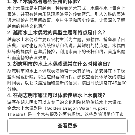
1. 水上木偶戏有哪些独特的体验？
水上木偶戏是中国越南一种传统艺术形式，木偶在水上舞台上
表演，并配有越南乐队现场演奏的传统音乐。引人入胜的表演
通常描绘古代民间故事、乡村生活和历史传说，让您深入了解
越南的独特文化遗产。
2. 越南水上木偶戏的典型主题和特点是什么？
越南水上木偶戏主要以农村生活为主题，如耕作、捕鱼和节日
庆典，同时也包含传统神话和传说。其鲜明的特点是，木偶由
熟练的操偶师在幕后操控，利用水面下的长杆和线，营造出魔
幻而流畅的表演效果。
3. 胡志明市的水上木偶戏通常在什么时候演出？
胡志明市的水上木偶戏表演通常一天有多场，多安排在下午晚
些时候或傍晚，以适应游客的行程。建议查看具体场次的演出
时间表，以获取最准确和最新的信息，演出时长通常在45至60
分钟。
4. 在胡志明市哪里可以体验传统水上木偶戏？
游客在胡志明市可以去专门的文化剧院体验传统水上木偶戏。
金龙水上木偶剧院（Golden Dragon Water Puppet
Theatre）是一个常被提及的著名场馆。这些剧院通常位于市
中心区域，方便游客前往。
查看更多
5. 参加西贡河晚餐游船有哪些看点和体验？
在西贡河晚餐游船上，您可以从水上欣赏胡志明市灯火辉煌的