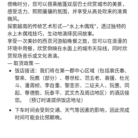
傍晚时分，您可以搭乘敞篷双层巴士欣赏城市的美景，
感受活力、熙熙攘攘的氛围，并享受从高处吹来的清爽
微风。
探索越南的传统艺术形式—“水上木偶戏”，透过独特的
水上木偶戏技巧，生动地演绎民间故事。
享受一次美妙的西贡河游船晚餐之旅，您可以在浪漫的
环境中用餐，欣赏倒映在水面上的城市天际线，同时欣
赏现场音乐或文化表演。
— 取货政策 —
饭店接送：我们将在第一郡中心区域（包括裴氏春、
黎来、阮廌（部分）、尊世松、范五老、裴援、杜光
斗、潘周桢、李自重、黎圣宗、二征夫人、阮惠、同
起、尊德胜、阮泰平、武文杰及周边地区）的酒店接
您。 （预订时请提供饭店地址）
下车时间会受到交通、天气等因素的影响，因此完成
时间可能会比预期晚。