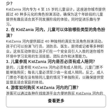
少？
KidZania 河内专为 4 至 15 岁的儿童设计。这座迷你城市提供
超过 40 种多元化的角色扮演活动，确保为这个年龄段的儿童
提供有趣且适合其不同发展阶段的体验，同时促进乐趣与学
习。
2. 在 KidZania 河内，儿童可以体验哪些类型的角色扮
演？
KidZania 河内提供超过 40 种独特的真实生活角色扮演活动。
孩子们可以扮演飞行员、消防员、医生、厨师或记者等多种职
业。这些互动体验让孩子们在一个安全且引人入胜的迷你城市
环境中学习实用的生活技能、团队合作和决策能力。
3. 儿童参观 KidZania 河内是否必须有成人陪同？
是的，儿童参观 KidZania 河内必须有成人陪同。儿童门票不
能单独购买；每名儿童必须至少由一名成人陪同。反之，成人
门票也不能在没有陪同儿童的情况下单独购买，以确保提供受
监督且适合家庭的体验。
4. 游客如何购买 KidZania 河内的门票？
游客可以通过各种在线旅游平台方便地购买 KidZania 河内的
门票。为了获得直接且安全的预订体验，您可以考虑使用
查看更多
KKday。KKday 提供便捷的预订流程和全面的服务，有助于确
保顺畅的入场和无忧的游园体验。