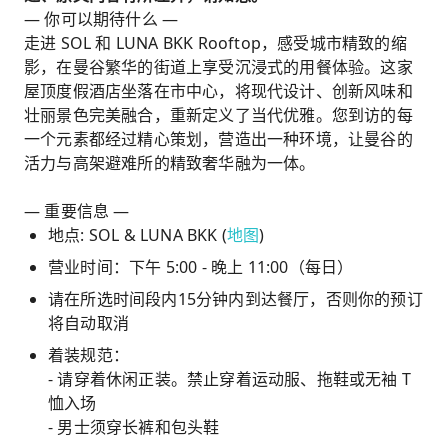
— 你可以期待什么 —
走进 SOL 和 LUNA BKK Rooftop，感受城市精致的缩
影，在曼谷繁华的街道上享受沉浸式的用餐体验。这家
屋顶度假酒店坐落在市中心，将现代设计、创新风味和
壮丽景色完美融合，重新定义了当代优雅。您到访的每
一个元素都经过精心策划，营造出一种环境，让曼谷的
活力与高架避难所的精致奢华融为一体。
— 重要信息 —
地点: SOL & LUNA BKK (
地图
)
营业时间：下午 5:00 - 晚上 11:00（每日）
请在所选时间段内15分钟内到达餐厅，否则你的预订
将自动取消
着装规范：
- 请穿着休闲正装。禁止穿着运动服、拖鞋或无袖 T
恤入场
- 男士须穿长裤和包头鞋