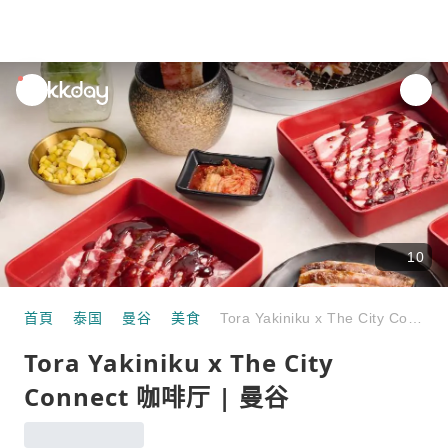
unread
notifications
10
首頁
泰国
曼谷
美食
Tora Yakiniku x The City Connect 咖啡厅 | 曼谷
Tora Yakiniku x The City
Connect 咖啡厅 | 曼谷