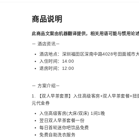
商品说明
此商品文案由机器翻译提供，相关用语可能与惯用论
－ 酒店资讯－
酒店地点：深圳福田区深南中路4028号田面城市
入住时间：14:00
退房时间：12:00
－ 方案介绍－
1. 【双人早茶套票】入住高级客房+双人早茶套餐+扭
元代金券
入住高级客房(大床/双床) 1间1晚
翌日双人早茶套餐一份
每日首轮迷你吧饮品免费
免费自助洗衣服务