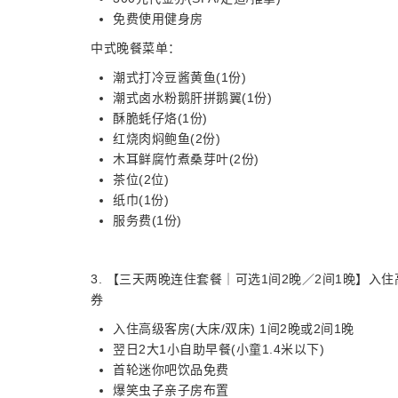
免费使用健身房
中式晚餐菜单：
潮式打冷豆酱黄鱼(1份)
潮式卤水粉鹅肝拼鹅翼(1份)
酥脆蚝仔烙(1份)
红烧肉焖鲍鱼(2份)
木耳鲜腐竹煮桑芽叶(2份)
茶位(2位)
纸巾(1份)
服务费(1份)
3. 【三天两晚连住套餐｜可选1间2晚／2间1晚】入住
券
入住高级客房(大床/双床) 1间2晚或2间1晚
翌日2大1小自助早餐(小童1.4米以下)
首轮迷你吧饮品免费
爆笑虫子亲子房布置