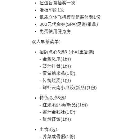
扭蛋盲盒抽奖一次
活板印刷1次
纸质立体飞机模型组装体验1份
300元代金券(SPA/足道/推拿)
免费使用健身房
双人早茶菜单：
招牌点心5选3 (不可重复选)
- 金酱凤爪(1份)
- 豉汁排骨(1份)
- 蜜做糯米鸡(1份)
- 传统烧麦(1份)
- 鲜虾云南小瓜饺(新品)(1份)
特色必点3选1
- 红米脆虾肠(新品)(1份)
- 酱汁金钱肚(1份)
- 鲜滑虾饺(1份)
主食3选1
- 荠菜咸骨粥(1份)