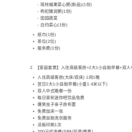
- 瑶柱福果菜心粥(新品)(1份)
- 枸杞猪润粥(1份)
- 田园蔬菜
- 白灼菜心(1份)
纸巾(1份)
茶位(2位)
服务费(1份)
2. 【家庭套票】入住高级客房+2大1小自助早餐+双人
入住高级客房(大床/双床) 1间1晚
翌日2大1小自助早餐(小童1.4米以下)
双人中式晚餐一份
每日首轮迷你吧饮品免费
爆笑虫子亲子房布置
免费加床一张
免费自助洗衣服务
活板印刷1次
300元代金券(SPA/足道/推拿)