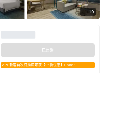
10
已售罄
APP新客首次订购即可获【95折优惠】Code：
APPCN2025