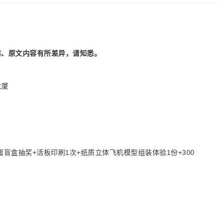
述、原文内容有所差异，请知悉。
大厦
蛋盲盒抽奖+活板印刷1次+纸质立体飞机模型组装体验1份+300