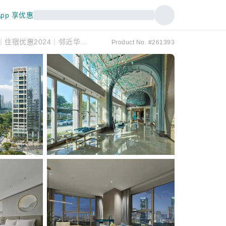
pp 享优惠
【中国】深圳花园格兰云天大酒店｜Shenzhen Grand Skylight Garden Hotel｜住宿优惠2024｜邻近华强北地铁站
Product No. #261393