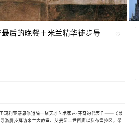
奇最后的晚餐＋米兰精华徒步导
圣玛利亚感恩修道院一睹天才艺术家达·芬奇的代表作——《最
英语导游脚步拜访米兰大教堂、艾曼纽二世回廊以及布雷拉区，带