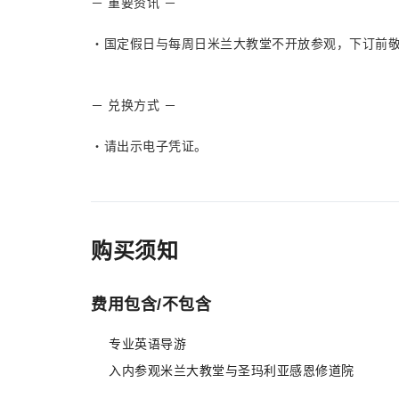
－ 重要资讯 －
・国定假日与每周日米兰大教堂不开放参观，下订前
－ 兑换方式 －
・请出示电子凭证。
购买须知
费用包含/不包含
专业英语导游
入内参观米兰大教堂与圣玛利亚感恩修道院