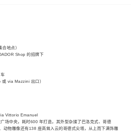
达集合地点）
DADOR Shop 的招牌下
下车
或 via Mazzini 出口）
ittorio Emanuel
广场中央，耗时600 年打造，其外型杂揉了巴洛克式、哥德
人、动物雕像还有138 座高耸入云的哥德式尖塔，从上而下满饰雕