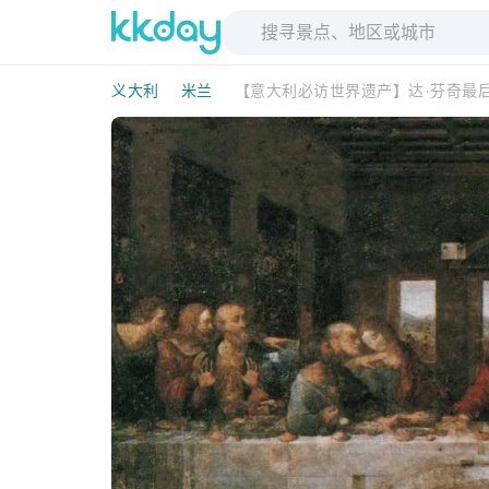
义大利
米兰
【意大利必访世界遗产】达·芬奇最