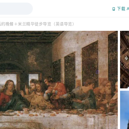
下载 A
后的晚餐＋米兰精华徒步导览（英语导览）