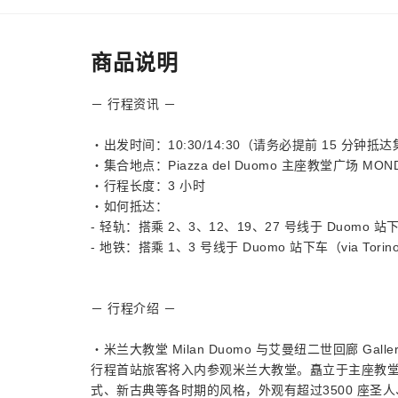
商品说明
－ 行程资讯 －
・出发时间：10:30/14:30（请务必提前 15 分钟抵
・集合地点：Piazza del Duomo 主座教堂广场 MON
・行程长度：3 小时
・如何抵达：
- 轻轨：搭乘 2、3、12、19、27 号线于 Duomo 站
- 地铁：搭乘 1、3 号线于 Duomo 站下车（via Torino 
－ 行程介绍 －
・米兰大教堂 Milan Duomo 与艾曼纽二世回廊 Galleria V
行程首站旅客将入内参观米兰大教堂。矗立于主座教堂
式、新古典等各时期的风格，外观有超过3500 座圣