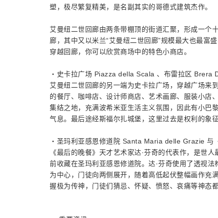
塑，极尽繁复精美，是名副其实的哥德式建筑杰作。
艾曼纽二世回廊由两条带棚顶的街道汇聚，形成一个十
廊，其中又以米兰“艾曼纽二世回廊”规模最大也最富
穿越回廊，你可以欣赏商场中的特色小商店。
・史卡拉广场 Piazza della Scala 、布雷拉区 Brera Di
艾曼纽二世回廊的另一端为史卡拉广场，穿越广场来
的餐厅、咖啡店、设计师商店、艺术画廊、服装小店
集结之地，充满波希米亚生活主义氛围，因此有小巴
气息。最后途经斯福尔扎城堡，这里过去是权利的象
・圣玛利亚感恩修道院 Santa Maria delle Grazie 
《最后的晚餐》天才艺术家达·芬奇的代表作，是世人
前收藏在圣玛利亚感恩修道院。达·芬奇使用了透视法
为中心，门徒向两侧展开，随着高低起伏整幅画作充满
握极为传神，门徒们猜忌、怀疑、愤怒、哀痛等神态