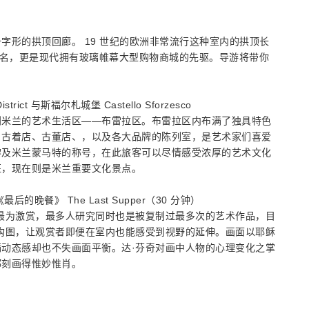
字形的拱顶回廊。 19 世纪的欧洲非常流行这种室内的拱顶长
盛名，更是现代拥有玻璃帷幕大型购物商城的先驱。导游将带你
strict 与斯福尔札城堡 Castello Sforzesco
到米兰的艺术生活区——布雷拉区。布雷拉区内布满了独具特色
、古着店、古董店、，以及各大品牌的陈列室，是艺术家们喜爱
黎及米兰蒙马特的称号，在此旅客可以尽情感受浓厚的艺术文化
征，现在则是米兰重要文化景点。
与《最后的晚餐》 The Last Supper（30 分钟）
最为激赏，最多人研究同时也是被复制过最多次的艺术作品，目
构图，让观赏者即便在室内也能感受到视野的延伸。画面以耶稣
动态感却也不失画面平衡。达·芬奇对画中人物的心理变化之掌
都刻画得惟妙惟肖。