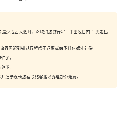
的最少成团人数时，将取消旅游行程，于出发日前 1 天发出
。若旅客因迟到错过行程恕不退费或给予任何额外补偿。
的鞋子。
表尊重。
不开放参观请旅客联络客服以办理部分退费。