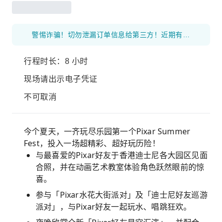
警惕诈骗！切勿泄漏订单信息给第三方！近期有顾客在第三方平台下单属于KKday产品，或将KKday商品凭证发给第三方进行 “绑定”，导致购买的凭证无法正常使用，并造成经济损失。 KKday郑重声明：请勿进行站外交易，或将已购买的商品凭证泄漏给第三方，由此造成的经济损失KKday概不负责！无法申请退款！！！
行程时长：8 小时
现场请出示电子凭证
不可取消
今个夏天，一齐玩尽乐园第一个Pixar Summer
Fest，投入一场超精彩、超好玩历险！
与最喜爱的Pixar好友于香港迪士尼各大园区见面
合照，并在动画艺术教室体验角色跃然眼前的惊
喜。
参与「Pixar水花大街派对」及「迪士尼好友巡游
派对」，与Pixar好友一起玩水、唱跳狂欢。