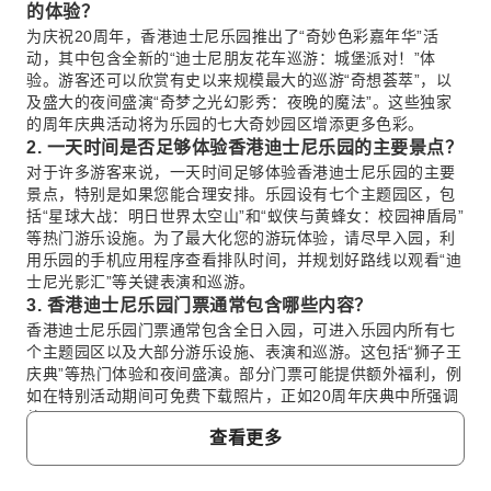
的体验？
为庆祝20周年，香港迪士尼乐园推出了“奇妙色彩嘉年华”活
动，其中包含全新的“迪士尼朋友花车巡游：城堡派对！”体
验。游客还可以欣赏有史以来规模最大的巡游“奇想荟萃”，以
及盛大的夜间盛演“奇梦之光幻影秀：夜晚的魔法”。这些独家
的周年庆典活动将为乐园的七大奇妙园区增添更多色彩。
2. 一天时间是否足够体验香港迪士尼乐园的主要景点？
对于许多游客来说，一天时间足够体验香港迪士尼乐园的主要
景点，特别是如果您能合理安排。乐园设有七个主题园区，包
括“星球大战：明日世界太空山”和“蚁侠与黄蜂女：校园神盾局”
等热门游乐设施。为了最大化您的游玩体验，请尽早入园，利
用乐园的手机应用程序查看排队时间，并规划好路线以观看“迪
士尼光影汇”等关键表演和巡游。
3. 香港迪士尼乐园门票通常包含哪些内容？
香港迪士尼乐园门票通常包含全日入园，可进入乐园内所有七
个主题园区以及大部分游乐设施、表演和巡游。这包括“狮子王
庆典”等热门体验和夜间盛演。部分门票可能提供额外福利，例
如在特别活动期间可免费下载照片，正如20周年庆典中所强调
的。
查看更多
4. 是否建议提前购买香港迪士尼乐园门票？
是的，强烈建议您提前购买香港迪士尼乐园门票。这可以避免
抵达时在售票处排队，节省宝贵时间，让您能直接入园。此