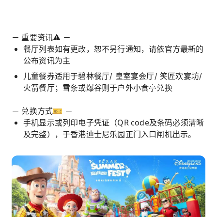
－ 重要资讯⚠️ －
餐厅列表如有更改，恕不另行通知，请依官方最新的
公布资讯为主
儿童餐券适用于碧林餐厅/ 皇室宴会厅/ 笑匠欢宴坊/
火箭餐厅；雪条或爆谷则于户外小食亭兑换
－ 兑换方式🎫 －
手机显示或列印电子凭证（QR code及条码必须清晰
及完整），于香港迪士尼乐园正门入口闸机出示。