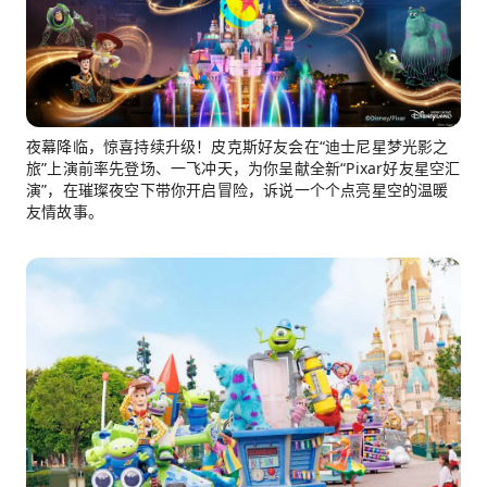
夜幕降临，惊喜持续升级！皮克斯好友会在“迪士尼星梦光影之
旅”上演前率先登场、一飞冲天，为你呈献全新“Pixar好友星空汇
演”，在璀璨夜空下带你开启冒险，诉说一个个点亮星空的温暖
友情故事。