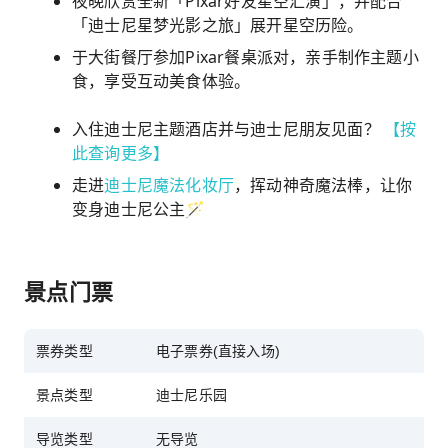
夜晚欣赏全新「Pixar好友星空汇演」，并配合
「迪士尼星梦光影之旅」展开星空历险。
于大街餐厅参加Pixar餐桌派对，亲手制作主题小
食，享受互动美食体验。
入住迪士尼主题酒店​并与迪士尼朋友见面？
【按
此查询更多】
走进
迪士尼魔法化妆厅
，挥动神奇魔法棒，让你
变身迪士尼公主🪄
景点门票
票券类型
电子票券(直接入场)
景点类型
迪士尼乐园
导览类型
无导览