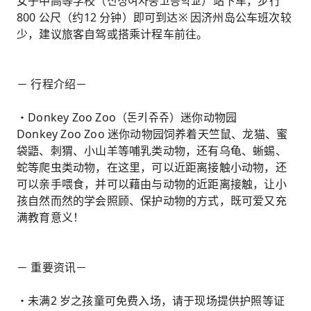
女子中高等学校（신성여자중고등학교）站下车，步行
800 公尺（约12 分钟）即可到达※ 因济州岛公车班次较
少，建议旅客自驾或搭乘计程车前往。
－ 行程介绍－
・Donkey Zoo Zoo（돈키쥬쥬）迷你动物园
Donkey Zoo Zoo 迷你动物园饲养着天竺鼠、龙猫、蜜
袋鼯、刺猬、小山羊等哺乳类动物，还有乌龟、蜥蜴、
蛇等爬虫类动物，在这里，可以近距离接触小动物，还
可以亲手喂食，并可以藉由与动物的近距离接触，让小
孩自然而然的学会照顾、保护动物的方式，既可爱又充
满教育意义！
－ 重要资讯－
・未满2 岁之孩童可免费入场，请于现场提供护照等证