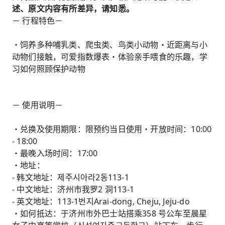
述、原文内容有所差异，请知悉。
－ 行程特色－
・饲养多种哺乳类、爬虫类、鸟类小动物・近距离与小
动物们接触，可爱指数爆表・体验亲手喂食的乐趣，学
习如何照顾保护动物
－ 使用说明－
・兑换及使用期限：限预约当日使用・开放时间：10:00
- 18:00
・最晚入场时间：17:00
・地址：
- 韩文地址：제주시아라2동113-1
- 中文地址：济州市我罗2 洞113-1
- 英文地址：113-1번지Arai-dong, Cheju, Jeju-do
・如何抵达：于济州市外巴士站搭乘358 号公车至晨星