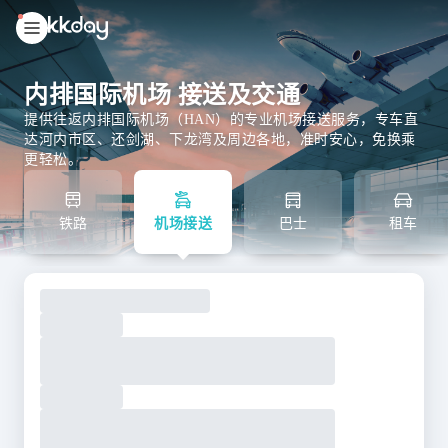
unread
notifications
内排国际机场 接送及交通
提供往返内排国际机场（HAN）的专业机场接送服务，专车直
达河内市区、还剑湖、下龙湾及周边各地，准时安心，免换乘
更轻松。
铁路
机场接送
巴士
租车