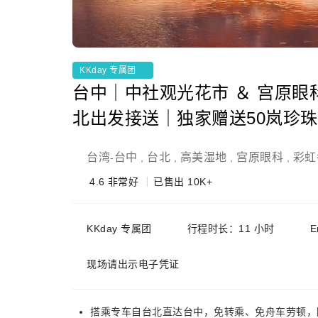
KKday 专属团
台中｜中社观光花市 ＆ 宫原眼科
北出发接送｜独家赠送50岚珍
台湾
台中
台北
高美湿地
宫原眼科
彩虹
-
,
,
,
,
4.6
非常好
已售出 10K+
KKday 专属团
行程时长：11 小时
E
现场请出示电子凭证
搭乘专车自台北直达台中，免转乘、免舟车劳顿，