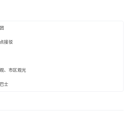
团
点接驳
观、市区观光
巴士