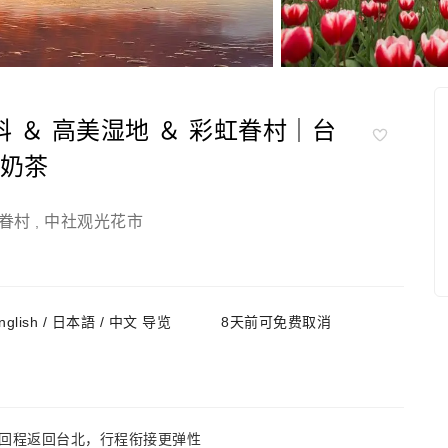
 ＆ 高美湿地 ＆ 彩虹眷村｜台
珠奶茶
眷村
中社观光花市
,
nglish / 日本語 / 中文 导览
8天前可免费取消
回程返回台北，行程衔接更弹性