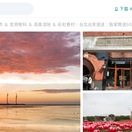
下载 A
 ＆ 宫原眼科 ＆ 高美湿地 ＆ 彩虹眷村｜台北出发接送｜独家赠送5