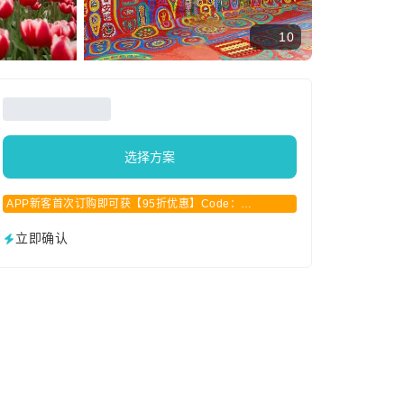
10
选择方案
APP新客首次订购即可获【95折优惠】Code：
APPCN2025
立即确认