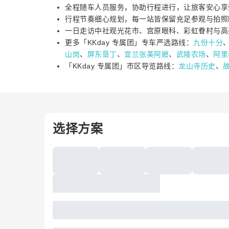
全程随车人员服务，协助行程进行，让旅客安心享
行程节奏细心规划，每一站皆保留充足参观与拍照
一日走访中社观光花市、宫原眼科、彩虹眷村与高
更多「KKday 专属团」专车严选路线：
九份十分
山岗
、
屏东垦丁
、
宜兰张美阿嬷
、
武陵农场
、
阿里
「KKday 专属团」市区导览路线：
龙山寺历史
、
选择方案