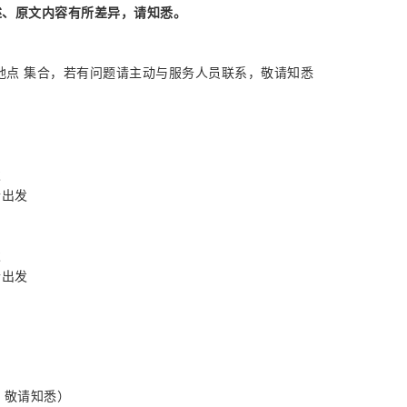
述、原文内容有所差异，请知悉。
定地点 集合，若有问题请主动与服务人员联系，敬请知悉
发
合出发
发
合出发
，敬请知悉）