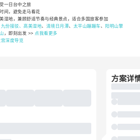
受一日台中之旅
时间，避免走马看花
美湿地，兼顾舒适节奏与经典景点，适合多国旅客参加
、
九份接驳、
高美湿地
、
清境日月潭
、
太平山蹦蹦车
、
阳明山擎
山
，即刻出发 >>
点我看更多
故宫深度导览
方案详