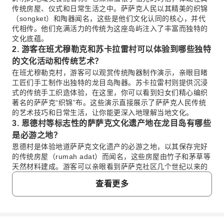
传统房屋、仪式和日常生活之中。萨萨克人民以其精美的织锦
（songket）和陶器闻名，这些是他们文化认同的核心，并代
代相传。他们充满活力的传统为这座岛屿注入了丰富而独特的
文化底蕴。
2. 游客在班尤穆勒克和苏卡拉雷村可以体验到哪些独特
的文化活动和传统艺术？
在班尤穆勒克村，游客可以观赏传统陶器制作演示，亲眼目睹
工匠们手工制作出独特的龙目岛陶器。苏卡拉雷村则提供沉浸
式的传统手工织造体验，在这里，你可以看到妇女们精心编织
著名的萨萨克“织锦”布。这些演示直接展示了萨萨克人民传统
的艺术技巧和日常生活，让你能更深入地理解当地文化。
3. 恩德村等标志性的萨萨克文化遗产地在龙目岛有哪些
是必游之地？
恩德村是体验地道萨萨克文化遗产的必游之地，以其保存完好
的传统房屋（rumah adat）而闻名，这些房屋由竹子和茅草等
天然材料建成。游客可以亲眼看到萨萨克社区几个世纪以来的
生活方式。其他重要景点包括以陶器闻名的班尤穆勒克村，以
查看更多
及以传统织造闻名的苏卡拉雷村，这些地方都展示了萨萨克人
民丰富的艺术和建筑传统。
4. 与龙目岛的萨萨克社区互动时，游客应遵守哪些文化
规范和礼仪？