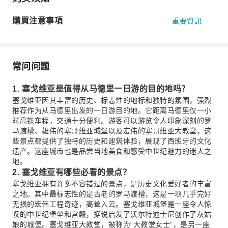
購買注意事項
重要資訊
常问问题
1. 塞戈维亚是值得从马德里一日游的目的地吗？
塞戈维亚因其丰富的历史、标志性的地标和独特的氛围，强烈
推荐作为从马德里出发的一日游目的地。它距离马德里仅一小
时高铁车程，交通十分便利。游客可以游览令人印象深刻的罗
马渡槽、雄伟的塞哥维亚城堡以及宏伟的塞哥维亚大教堂，这
些景点都提供了独特的历史和建筑体验，展现了西班牙的文化
遗产。这座城市也是品尝当地美食和感受中世纪魅力的迷人之
地。
2. 塞戈维亚有哪些必看的景点？
塞戈维亚拥有许多不容错过的景点，是历史文化爱好者的丰富
之地。其中最标志性的是古老的罗马渡槽，这是一项几乎完好
无损的宏伟工程奇迹，高耸入云。塞戈维亚城堡是一座令人惊
叹的中世纪堡垒和宫殿，据说启发了沃尔特迪士尼创作了灰姑
娘的城堡。塞戈维亚大教堂，被称为“大教堂女士”，是另一座