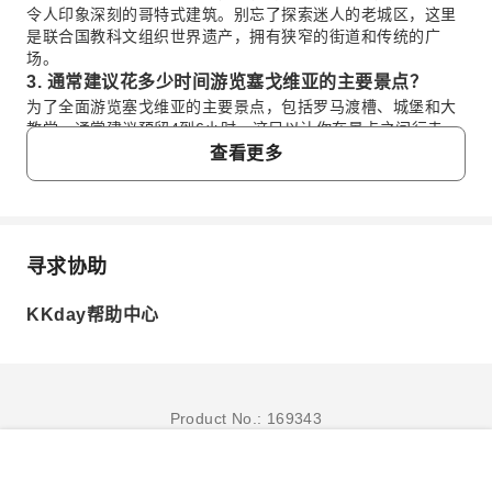
令人印象深刻的哥特式建筑。别忘了探索迷人的老城区，这里
是联合国教科文组织世界遗产，拥有狭窄的街道和传统的广
场。
3. 通常建议花多少时间游览塞戈维亚的主要景点？
为了全面游览塞戈维亚的主要景点，包括罗马渡槽、城堡和大
教堂，通常建议预留4到6小时。这足以让你在景点之间行走，
参观内部，并享用一顿饭。如果你喜欢更悠闲的节奏，或者想
查看更多
探索犹太区等额外区域，那么一整天（约7-8小时）可能会更合
适。请务必将往返马德里的交通时间考虑在内，这会使一次一
日游显得充实。
4. 与从马德里一日游阿维拉相比，游览塞戈维亚有什么
寻求协助
不同？
常问问题
从马德里出发的一日游，塞戈维亚和阿维拉都提供了独特的体
验。塞戈维亚以其宏伟的罗马渡槽、童话般的城堡和哥特式大
KKday帮助中心
1. 塞戈维亚是值得从马德里一日游的目的地吗？
教堂而闻名，融合了罗马、中世纪和文艺复兴时期的历史。而
阿维拉则以其保存完好的中世纪城墙而闻名，城墙完整地环绕
塞戈维亚因其丰富的历史、标志性的地标和独特的氛围，
着城市，营造出浓厚的防御历史感。塞戈维亚通常吸引对多样
强烈推荐作为从马德里出发的一日游目的地。它距离马德
化建筑和标志性地标感兴趣的游客，而阿维拉则吸引那些被令
里仅一小时高铁车程，交通十分便利。游客可以游览令人
Product No.: 169343
人印象深刻的防御工事和更为朴素、精神氛围所吸引的游客。
印象深刻的罗马渡槽、雄伟的塞哥维亚城堡以及宏伟的塞
哥维亚大教堂，这些景点都提供了独特的历史和建筑体
5. 从马德里前往塞戈维亚的主要交通方式有哪些？
验，展现了西班牙的文化遗产。这座城市也是品尝当地美
立即订购
从马德里前往塞戈维亚最受欢迎且最高效的方式是乘坐高速列
食和感受中世纪魅力的迷人之地。