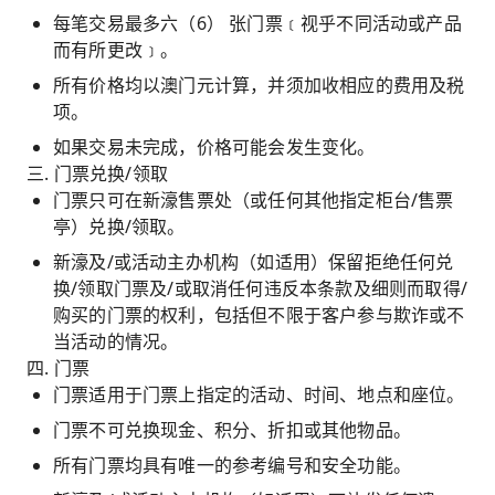
每笔交易最多六（6） 张门票﹝视乎不同活动或产品
而有所更改﹞。
所有价格均以澳门元计算，并须加收相应的费用及税
项。
如果交易未完成，价格可能会发生变化。
三. 门票兑换/领取
门票只可在新濠售票处（或任何其他指定柜台/售票
亭）兑换/领取。
新濠及/或活动主办机构（如适用）保留拒绝任何兑
换/领取门票及/或取消任何违反本条款及细则而取得/
购买的门票的权利，包括但不限于客户参与欺诈或不
当活动的情况。
四. 门票
门票适用于门票上指定的活动、时间、地点和座位。
门票不可兑换现金、积分、折扣或其他物品。
所有门票均具有唯一的参考编号和安全功能。