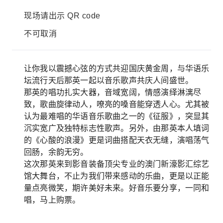
现场请出示 QR code
不可取消
让你我以震撼心弦的方式共迎国庆黄金周，与华语乐
坛流行天后那英一起以音乐歌声共庆人间盛世。
那英的唱功扎实大器，音域宽阔，情感演绎淋漓尽
致，歌曲旋律动人，嘹亮的嗓音能穿透人心。尤其被
认为最难唱的华语音乐歌曲之一的《征服》，突显其
沉实宽广及独特标志性歌声。另外，由那英本人填词
的《心酸的浪漫》更是词曲搭配天衣无缝，演唱荡气
回肠，余韵无穷。
这次那英来到影音装备顶尖专业的澳门新濠影汇综艺
馆大舞台，不止为我们带来感动的乐曲，更是以正能
量点亮微笑，期许美好未来。好音乐要分享，一同和
唱，马上购票。