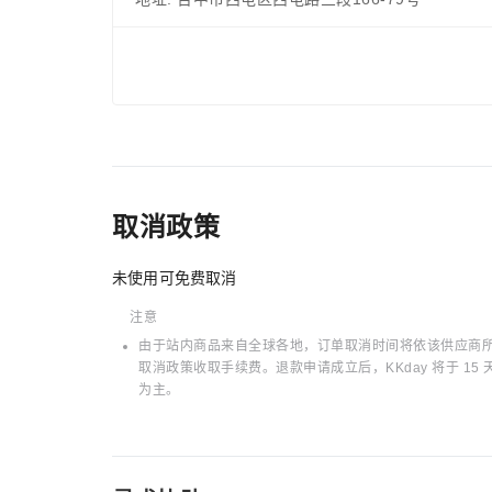
取消政策
未使用可免费取消
注意
由于站内商品来自全球各地，订单取消时间将依该供应商所在
取消政策收取手续费。退款申请成立后，KKday 将于 
为主。