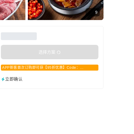
9
选择方案
APP新客首次订购即可获【95折优惠】Code：
APPCN2025
立即确认