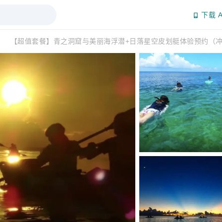
下载 A
动
【超值套餐】青之洞窟与美丽海浮潜+日落星空皮划艇体验预约（