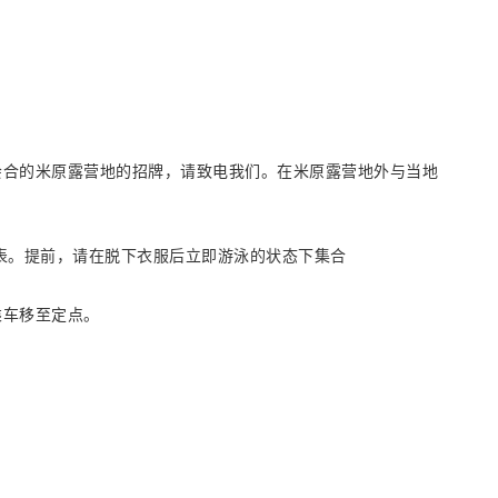
员会合的米原露营地的招牌，请致电我们。在米原露营地外与当地
申请表。提前，请在脱下衣服后立即游泳的状态下集合
乘车移至定点。