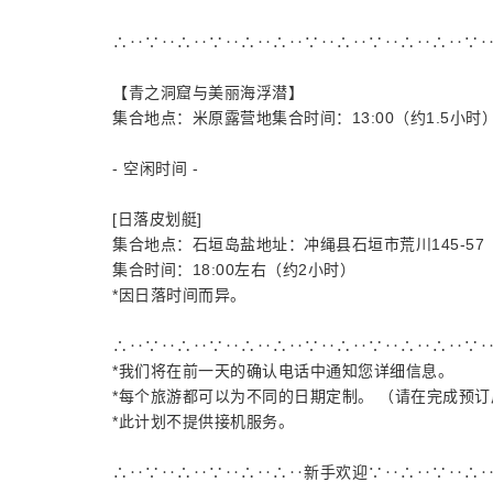
∴‥∵‥∴‥∵‥∴‥∴‥∵‥∴‥∵‥∴‥∴‥∵
【青之洞窟与美丽海浮潜】
集合地点：米原露营地集合时间：13:00（约1.5小时
- 空闲时间 -
[日落皮划艇]
集合地点：石垣岛盐地址：冲绳县石垣市荒川145-57
集合时间：18:00左右（约2小时）
*因日落时间而异。
∴‥∵‥∴‥∵‥∴‥∴‥∵‥∴‥∵‥∴‥∴‥∵
*我们将在前一天的确认电话中通知您详细信息。
*每个旅游都可以为不同的日期定制。 （请在完成预
*此计划不提供接机服务。
∴‥∵‥∴‥∵‥∴‥∴‥新手欢迎∵‥∴‥∵‥∴