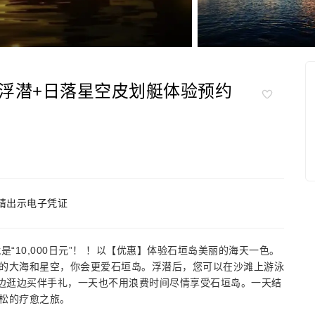
浮潜+日落星空皮划艇体验预约
请出示电子凭证
是“10,000日元”！ ！以【优惠】体验石垣岛美丽的海天一色。
的大海和星空，你会更爱石垣岛。浮潜后，您可以在沙滩上游泳
以边逛边买伴手礼，一天也不用浪费时间尽情享受石垣岛。一天结
松的疗愈之旅。