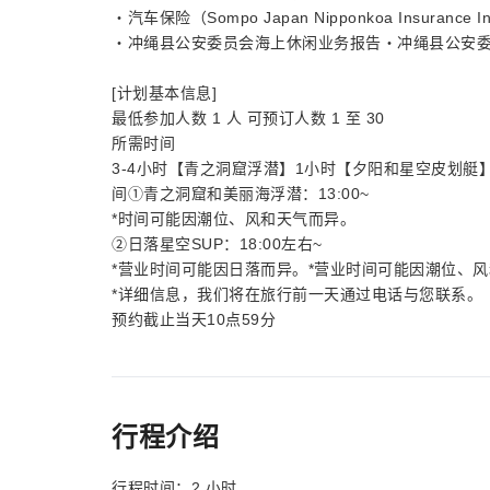
・汽车保险（Sompo Japan Nipponkoa Insurance
・冲绳县公安委员会海上休闲业务报告・冲绳县公安
[计划基本信息]
最低参加人数 1 人 可预订人数 1 至 30
所需时间
3-4小时【青之洞窟浮潜】1小时【夕阳和星空皮划
间①青之洞窟和美丽海浮潜：13:00~
*时间可能因潮位、风和天气而异。
②日落星空SUP：18:00左右~
*营业时间可能因日落而异。*营业时间可能因潮位、
*详细信息，我们将在旅行前一天通过电话与您联系。
预约截止当天10点59分
行程介绍
行程时间：2 小时