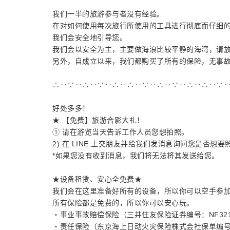
我们一半的旅游参与者没有经验。
在对如何使用每次旅行所使用的工具进行彻底而仔细
我们会安全地引导您。
我们会以安全为主，主要做海浪比较平静的海湾，请
另外，自成立以来，我们都购买了所有的保险，无事
∴‥∵‥∴‥∵‥∴‥∴‥∵‥∴‥∵‥∴‥∴‥∵
好处多多！
★ 【免费】旅游合影大礼！
① 请在游览当天告诉工作人员您想拍照。
2) 在 LINE 上交朋友并给我们发消息询问您是否想要
*如果您没有收到消息，我们将无法将其发送给您。
★设备租赁、安心全免费★
我们会在这里准备好所有的设备，所以你可以空手参
所有保险都是免费的，所以你可以安心玩。
・事业事故赔偿保险（三井住友保险证券编号：NF3213
・责任保险（东京海上日动火灾保险株式会社保单编号：M