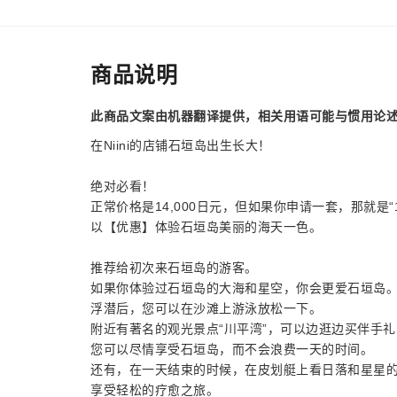
商品说明
此商品文案由机器翻译提供，相关用语可能与惯用论
在Niini的店铺石垣岛出生长大！
绝对必看！
正常价格是14,000日元，但如果你申请一套，那就是“10
以【优惠】体验石垣岛美丽的海天一色。
推荐给初次来石垣岛的游客。
如果你体验过石垣岛的大海和星空，你会更爱石垣岛
浮潜后，您可以在沙滩上游泳放松一下。
附近有著名的观光景点“川平湾”，可以边逛边买伴手礼
您可以尽情享受石垣岛，而不会浪费一天的时间。
还有，在一天结束的时候，在皮划艇上看日落和星星
享受轻松的疗愈之旅。