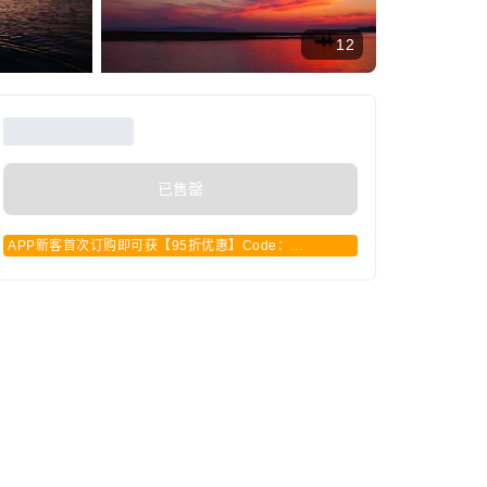
12
已售罄
APP新客首次订购即可获【95折优惠】Code：
APPCN2025