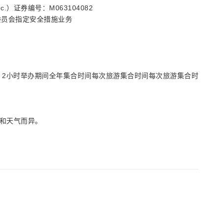
 Inc.）证券编号：M063104082
委员会指定安全措施业务
艇】2小时举办期间全年集合时间每次旅游集合时间每次旅游集合时
风和天气而异。