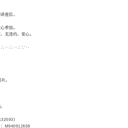
的讲座后，
放心参加。
故、无违约、安心。
‥∴‥∴‥∴∵‥
照片。
加。
2593）
940912658