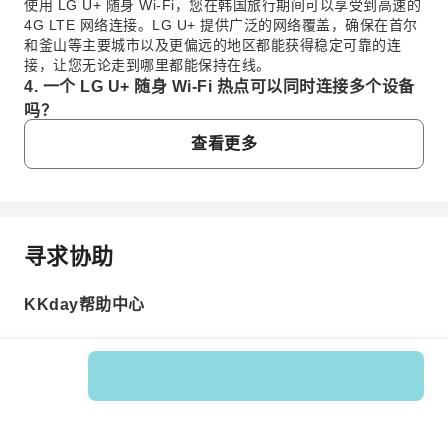
使用 LG U+ 随身 Wi-Fi，您在韩国旅行期间可以享受到高速的
4G LTE 网络连接。LG U+ 提供广泛的网络覆盖，确保在首尔
和釜山等主要城市以及更偏远的地区都能获得稳定可靠的连
接，让您无论走到哪里都能保持在线。
4. 一个 LG U+ 随身 Wi-Fi 热点可以同时连接多个设备
吗？
当然可以，一个 LG U+ 随身 Wi-Fi 热点可以同时供多个设备
查看更多
连接。这非常适合团体旅行者或拥有多个电子设备的用户，可
以让智能手机、平板电脑和笔记本电脑同时连接到互联网，共
享同一个无限流量的 4G LTE 数据连接，方便大家一起使用。
5. 韩国 LG U+ 随身 Wi-Fi 的租赁时长有哪些选项？
LG U+ 随身 Wi-Fi 租赁非常灵活，通常根据您在韩国的行程提
寻求协助
常问问题
供每日租借服务。您可以选择您需要的具体天数，从短期旅行
到长期停留，确保您只为您所需的网络访问时长付费，无需任
何长期承诺或月度合同。
KKday帮助中心
1. 如何在韩国轻松租用随身 Wi-Fi 设备？
6. 在韩国机场哪里可以领取和归还 LG U+ 随身 Wi-Fi
您可以通过 KKday 方便地租用 LG U+ 随身 Wi-Fi 设备，
设备？
用于您的韩国之旅。KKday 提供便捷的预订流程，让您提
您可以在韩国主要国际机场方便地领取和归还您的 LG U+ 随
前预订设备，并在抵达时即可享受可靠的 4G LTE 网络连
身 Wi-Fi 设备。通常在仁川国际机场（ICN）、金浦国际机场
接。租借通常包含 Wi-Fi 设备、充电器和收纳袋，确保您
Product No.: 133665
（GMP）和釜山金海国际机场（PUS）都设有服务柜台，为您
拥有无限流量所需的一切。
旅途的开始和结束提供便捷的上网服务。
2. 韩国 LG U+ 随身 Wi-Fi 租赁提供无限流量吗？
7. LG U+ 随身 Wi-Fi 如何确保韩国旅行的稳定网络连