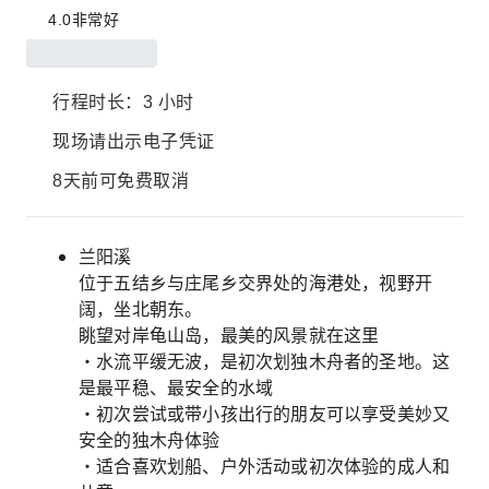
4.0
非常好
行程时长：3 小时
现场请出示电子凭证
8天前可免费取消
兰阳溪
位于五结乡与庄尾乡交界处的海港处，视野开
阔，坐北朝东。
眺望对岸龟山岛，最美的风景就在这里
・水流平缓无波，是初次划独木舟者的圣地。这
是最平稳、最安全的水域
・初次尝试或带小孩出行的朋友可以享受美妙又
安全的独木舟体验
・适合喜欢划船、户外活动或初次体验的成人和