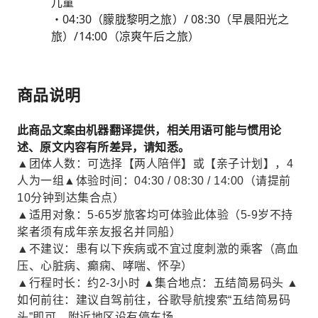
儿童
・04:30（朦胧黎明之旅）/ 08:30（早晨阳光之
旅）/14:00（凉爽午后之旅）
商品说明
此商品文案由机器翻译提供，相关用语可能与惯用论
述、原文内容有所差异，请知悉。
▲团体人数：可选择【两人陪伴】或【亲子计划】，4
人为一组▲体验时间：04:30 / 08:30 / 14:00（请提前
10分钟到达集合点）
▲适用对象：5-65岁旅客均可体验此体验（5-9岁不持
桨者须有成年亲友报名并同船）
▲不建议：患有以下疾病或不宜过度刺激的乘客（高血
压、心脏病、癫痫、哮喘、怀孕）
▲行程时长：约2-3小时 ▲集合地点：五结简易码头 ▲
如何前往：建议自驾前往，谷歌导航搜索“五结简易码
头”即可。附近地区设有停车场