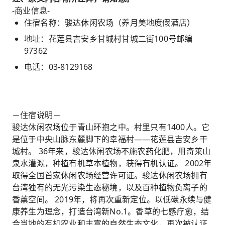
-商业信息-
住宿名称：骏达休闲农场（养月美地度假酒店）
地址：花莲县吉安乡甘城村甘城二街100号邮编
97362
电话：03-8129168
－住宿说明－
骏达休闲农场位于青山环抱之中。村里只有1400人。它
是位于中央山脉东麓脚下的幸福村——花莲县吉安乡干
城村。 36年来，骏达休闲农场不施农药化肥，用奇莱山
泉水灌溉，种植有机草本植物，获得有机认证。 2002年
取得全国首家休闲农场经营许可证。骏达休闲农场拥有
台湾独有的无光污染生态秘境，以及百种植物负离子的
香薰空间。 2019年，将再次重新定位。以低碳永续与健
康养生为理念，打造台湾新No.1。香草的七感疗愈，结
合当地的有机农业和丰富的自然生态文化，再次被认证