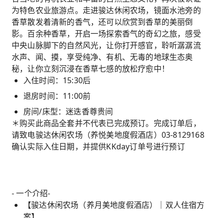
为特色农业旅游点。走进骏达休闲农场，镜面水池旁的
香草散发着清新的香气，还可以欣赏到香草的美丽倒
影。百余种香草，开启一场探索香气的奇幻之旅，感受
中央山脉脚下的自然风光，让你打开感官，聆听潺潺流
水声、闻、摸，享受纯净、有机、无毒的地球生态奥
秘，让你立刻沉浸在香草七感的放松疗愈中！
入住时间：15:30后
退房时间：11:00前
房间/床型：迷迭香尊贵间
＊购买此商品全套并不代表已完成预订。完成订单后，
请致电骏达休闲农场（养悦美地度假酒店）03-8129168
确认实际入住日期，并提供KKday订单号进行预订
- 一个介绍-
【骏达休闲农场（养月美地度假酒店）｜双人住宿方
案】