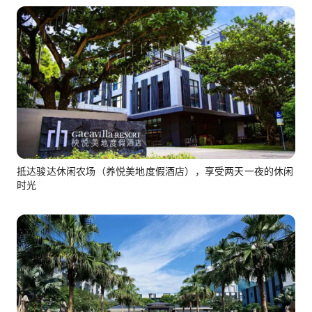
抵达骏达休闲农场（养悦美地度假酒店），享受两天一夜的休闲
时光